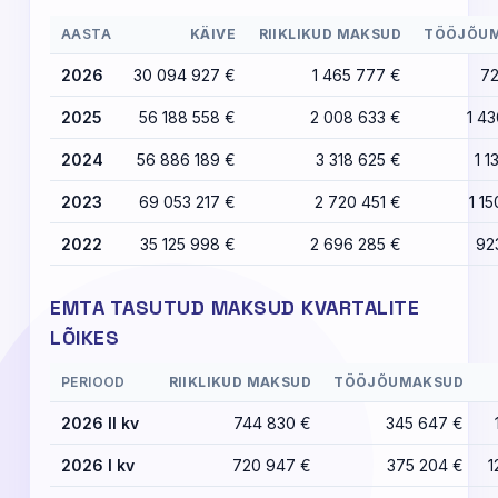
AASTA
KÄIVE
RIIKLIKUD MAKSUD
TÖÖJÕU
2026
30 094 927 €
1 465 777 €
72
2025
56 188 558 €
2 008 633 €
1 4
2024
56 886 189 €
3 318 625 €
1 1
2023
69 053 217 €
2 720 451 €
1 1
2022
35 125 998 €
2 696 285 €
92
EMTA TASUTUD MAKSUD KVARTALITE
LÕIKES
PERIOOD
RIIKLIKUD MAKSUD
TÖÖJÕUMAKSUD
2026 II kv
744 830 €
345 647 €
2026 I kv
720 947 €
375 204 €
1