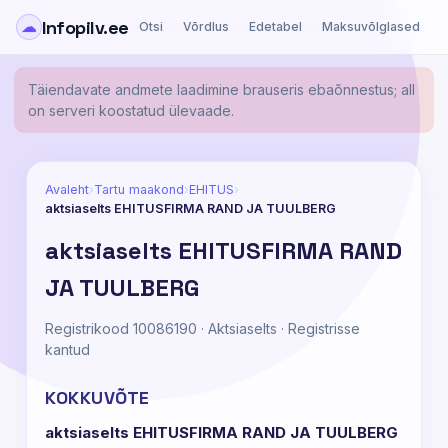
Infopilv.ee
☁
Otsi
Võrdlus
Edetabel
Maksuvõlglased
Ä
Täiendavate andmete laadimine brauseris ebaõnnestus; all
on serveri koostatud ülevaade.
Avaleht
›
Tartu maakond
›
EHITUS
›
aktsiaselts EHITUSFIRMA RAND JA TUULBERG
aktsiaselts EHITUSFIRMA RAND
JA TUULBERG
Registrikood 10086190 · Aktsiaselts · Registrisse
kantud
KOKKUVÕTE
aktsiaselts EHITUSFIRMA RAND JA TUULBERG