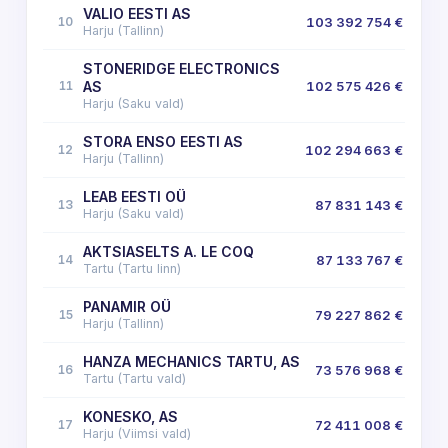
VALIO EESTI AS
10
103 392 754 €
Harju (Tallinn)
STONERIDGE ELECTRONICS
11
AS
102 575 426 €
Harju (Saku vald)
STORA ENSO EESTI AS
12
102 294 663 €
Harju (Tallinn)
LEAB EESTI OÜ
13
87 831 143 €
Harju (Saku vald)
AKTSIASELTS A. LE COQ
14
87 133 767 €
Tartu (Tartu linn)
PANAMIR OÜ
15
79 227 862 €
Harju (Tallinn)
HANZA MECHANICS TARTU, AS
16
73 576 968 €
Tartu (Tartu vald)
KONESKO, AS
17
72 411 008 €
Harju (Viimsi vald)