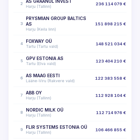
AS GRAANUL INVEST
2
236 114 079 €
Harju (Tallinn)
PRYSMIAN GROUP BALTICS
3
AS
151 898 215 €
Harju (Keila linn)
FOXWAY OÜ
4
148 521 034 €
Tartu (Tartu vald)
GPV ESTONIA AS
5
123 404 210 €
Tartu (Elva vald)
AS MAAG EESTI
6
122 383 558 €
Lääne-Viru (Rakvere vald)
ABB OY
7
112 928 104 €
Harju (Tallinn)
NORDIC MILK OÜ
8
112 714 976 €
Harju (Tallinn)
FLIR SYSTEMS ESTONIA OÜ
9
106 466 855 €
Harju (Tallinn)