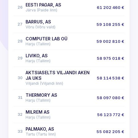
EESTI PAGAR, AS
26
61 202 460 €
Järva (Paide linn)
BARRUS, AS
27
59 108 255 €
Võru (Võru vald)
COMPUTER LAB OÜ
28
59 002 810 €
Harju (Tallinn)
LIVIKO, AS
29
58 975 018 €
Harju (Tallinn)
AKTSIASELTS VILJANDI AKEN
30
JA UKS
58 114 538 €
Viljandi (Viljandi linn)
THERMORY AS
31
58 097 080 €
Harju (Tallinn)
MILREM AS
32
56 123 772 €
Harju (Tallinn)
PALMAKO, AS
33
55 082 205 €
Tartu (Tartu linn)