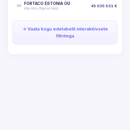
FORTACO ESTONIA OÜ
50
45 035 531 €
Ida-Viru (Narva linn)
→ Vaata kogu edetabelit interaktiivsete
filtritega