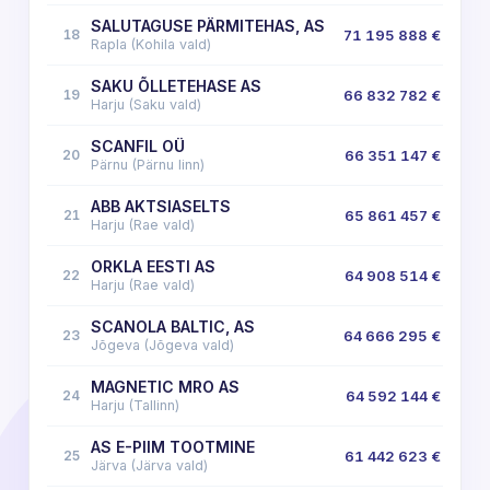
SALUTAGUSE PÄRMITEHAS, AS
18
71 195 888 €
Rapla (Kohila vald)
SAKU ÕLLETEHASE AS
19
66 832 782 €
Harju (Saku vald)
SCANFIL OÜ
20
66 351 147 €
Pärnu (Pärnu linn)
ABB AKTSIASELTS
21
65 861 457 €
Harju (Rae vald)
ORKLA EESTI AS
22
64 908 514 €
Harju (Rae vald)
SCANOLA BALTIC, AS
23
64 666 295 €
Jõgeva (Jõgeva vald)
MAGNETIC MRO AS
24
64 592 144 €
Harju (Tallinn)
AS E-PIIM TOOTMINE
25
61 442 623 €
Järva (Järva vald)