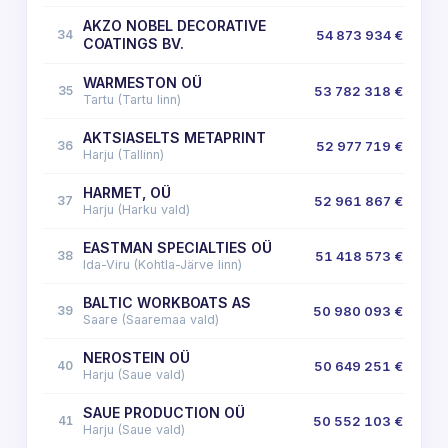
AKZO NOBEL DECORATIVE
34
54 873 934 €
COATINGS BV.
WARMESTON OÜ
35
53 782 318 €
Tartu (Tartu linn)
AKTSIASELTS METAPRINT
36
52 977 719 €
Harju (Tallinn)
HARMET, OÜ
37
52 961 867 €
Harju (Harku vald)
EASTMAN SPECIALTIES OÜ
38
51 418 573 €
Ida-Viru (Kohtla-Järve linn)
BALTIC WORKBOATS AS
39
50 980 093 €
Saare (Saaremaa vald)
NEROSTEIN OÜ
40
50 649 251 €
Harju (Saue vald)
SAUE PRODUCTION OÜ
41
50 552 103 €
Harju (Saue vald)