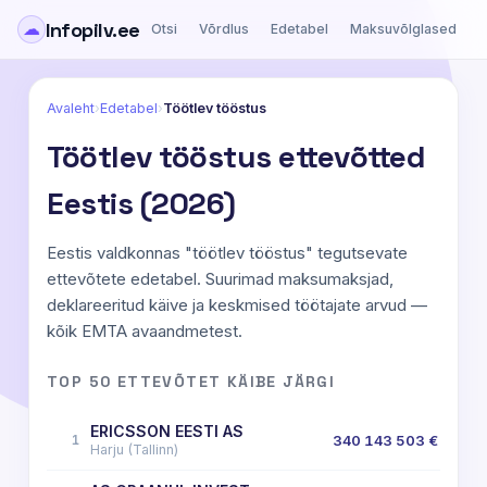
Infopilv.ee
☁
Otsi
Võrdlus
Edetabel
Maksuvõlglased
Ä
Avaleht
›
Edetabel
›
Töötlev tööstus
Töötlev tööstus ettevõtted
Eestis (2026)
Eestis valdkonnas "töötlev tööstus" tegutsevate
ettevõtete edetabel. Suurimad maksumaksjad,
deklareeritud käive ja keskmised töötajate arvud —
kõik EMTA avaandmetest.
TOP 50 ETTEVÕTET KÄIBE JÄRGI
ERICSSON EESTI AS
1
340 143 503 €
Harju (Tallinn)