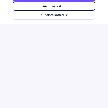
Otsi
Harju maakond
Ainult vajalikud
Edetabel
Tartu maakond
Küpsiste sätted
Maksuvõlglased
Pärnu maakond
▼
Suurimate äriseostega isikud
Ida-Viru maakond
Esitamata majandusaasta
aruanded
Tulu edetabel
Üleriigiline ülevaade
Võrdle ettevõtteid
TEGEVUSALAD
ABI & INFO
Info ja side
Korduma kippuvad küsimused
Töötlev tööstus
Kontakt
Ehitus
Äriregister
Finants ja kindlustus
EMTA avaandmed