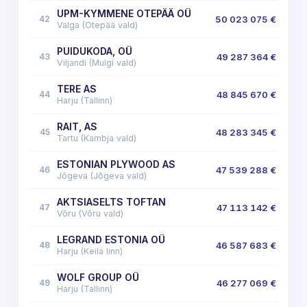
UPM-KYMMENE OTEPÄÄ OÜ
42
50 023 075 €
Valga (Otepää vald)
PUIDUKODA, OÜ
43
49 287 364 €
Viljandi (Mulgi vald)
TERE AS
44
48 845 670 €
Harju (Tallinn)
RAIT, AS
45
48 283 345 €
Tartu (Kambja vald)
ESTONIAN PLYWOOD AS
46
47 539 288 €
Jõgeva (Jõgeva vald)
AKTSIASELTS TOFTAN
47
47 113 142 €
Võru (Võru vald)
LEGRAND ESTONIA OÜ
48
46 587 683 €
Harju (Keila linn)
WOLF GROUP OÜ
49
46 277 069 €
Harju (Tallinn)