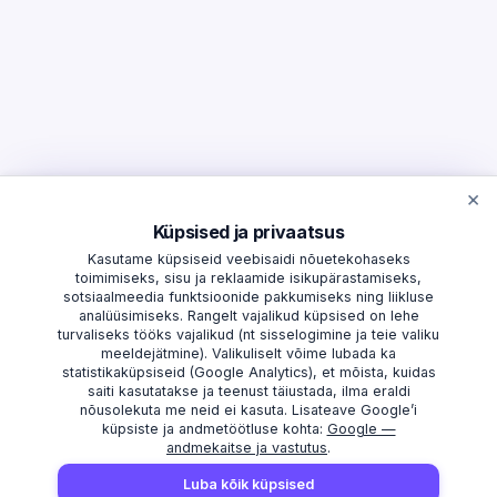
×
Küpsised ja privaatsus
Kasutame küpsiseid veebisaidi nõuetekohaseks
toimimiseks, sisu ja reklaamide isikupärastamiseks,
sotsiaalmeedia funktsioonide pakkumiseks ning liikluse
analüüsimiseks. Rangelt vajalikud küpsised on lehe
turvaliseks tööks vajalikud (nt sisselogimine ja teie valiku
meeldejätmine). Valikuliselt võime lubada ka
statistikaküpsiseid (Google Analytics), et mõista, kuidas
saiti kasutatakse ja teenust täiustada, ilma eraldi
nõusolekuta me neid ei kasuta. Lisateave Google’i
küpsiste ja andmetöötluse kohta:
Google —
andmekaitse ja vastutus
.
AVASTAMA
MAAKONNAD
Luba kõik küpsised