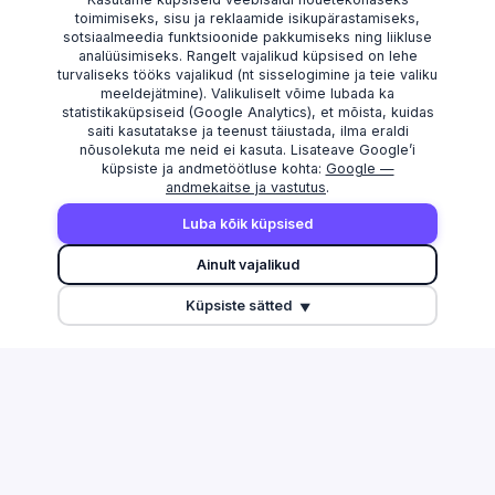
toimimiseks, sisu ja reklaamide isikupärastamiseks,
sotsiaalmeedia funktsioonide pakkumiseks ning liikluse
analüüsimiseks. Rangelt vajalikud küpsised on lehe
turvaliseks tööks vajalikud (nt sisselogimine ja teie valiku
meeldejätmine). Valikuliselt võime lubada ka
statistikaküpsiseid (Google Analytics), et mõista, kuidas
saiti kasutatakse ja teenust täiustada, ilma eraldi
nõusolekuta me neid ei kasuta. Lisateave Google’i
küpsiste ja andmetöötluse kohta:
Google —
andmekaitse ja vastutus
.
AVASTAMA
MAAKONNAD
Luba kõik küpsised
Otsi
Harju maakond
Ainult vajalikud
Edetabel
Tartu maakond
Küpsiste sätted
Maksuvõlglased
Pärnu maakond
▼
Suurimate äriseostega isikud
Ida-Viru maakond
Esitamata majandusaasta
aruanded
Tulu edetabel
Üleriigiline ülevaade