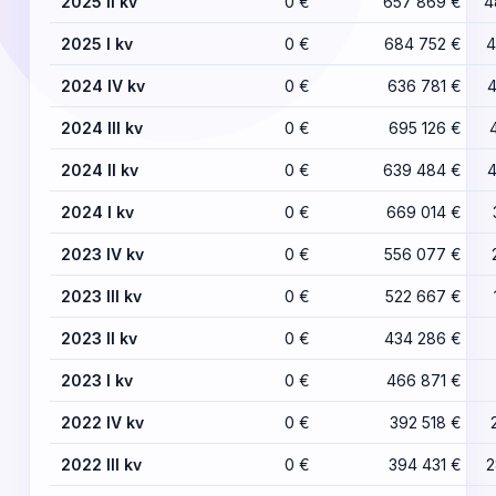
2025 II kv
0 €
657 869 €
4
2025 I kv
0 €
684 752 €
4
2024 IV kv
0 €
636 781 €
4
2024 III kv
0 €
695 126 €
2024 II kv
0 €
639 484 €
4
2024 I kv
0 €
669 014 €
2023 IV kv
0 €
556 077 €
2023 III kv
0 €
522 667 €
2023 II kv
0 €
434 286 €
2023 I kv
0 €
466 871 €
2022 IV kv
0 €
392 518 €
2022 III kv
0 €
394 431 €
2