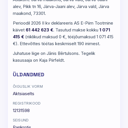
alev, Pikk tn 16, Järva-Jaani alev, Järva vald, Järva
maakond, 73301.
Perioodil 2026 II kv deklareeris AS E-Piim Tootmine
käivet
61 442 623 €
. Tasutud makse kokku
1 071
415 €
(riiklikud maksud 0 €, tööjõumaksud 1 071 415
€). Ettevõttes töötas keskmiselt 190 inimest.
Juhatuse liige on Jānis Bērtulsons. Tegelik
kasusaaja on Kaja Piirfeldt.
ÜLDANDMED
ÕIGUSLIK VORM
Aktsiaselts
REGISTRIKOOD
12131598
SEISUND
Pankrotis