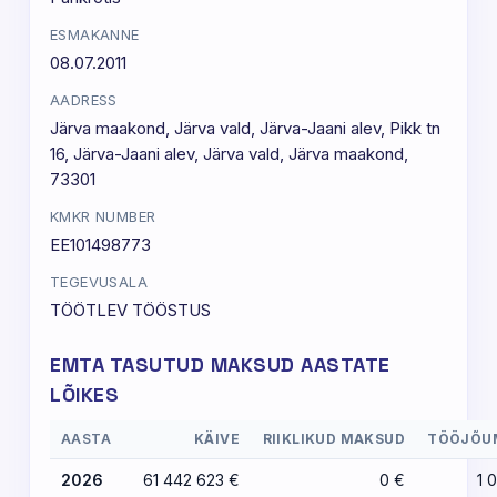
ESMAKANNE
08.07.2011
AADRESS
Järva maakond, Järva vald, Järva-Jaani alev, Pikk tn
16, Järva-Jaani alev, Järva vald, Järva maakond,
73301
KMKR NUMBER
EE101498773
TEGEVUSALA
TÖÖTLEV TÖÖSTUS
EMTA TASUTUD MAKSUD AASTATE
LÕIKES
AASTA
KÄIVE
RIIKLIKUD MAKSUD
TÖÖJÕU
2026
61 442 623 €
0 €
1 