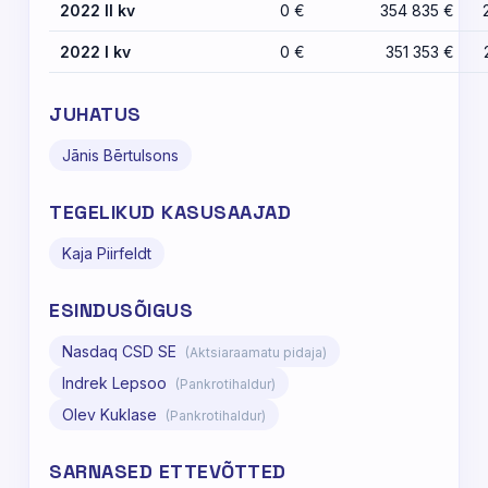
2022 II kv
0 €
354 835 €
2022 I kv
0 €
351 353 €
JUHATUS
Jānis Bērtulsons
TEGELIKUD KASUSAAJAD
Kaja Piirfeldt
ESINDUSÕIGUS
Nasdaq CSD SE
(Aktsiaraamatu pidaja)
Indrek Lepsoo
(Pankrotihaldur)
Olev Kuklase
(Pankrotihaldur)
SARNASED ETTEVÕTTED