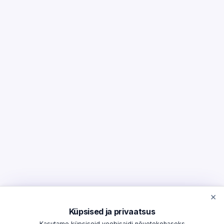
×
Küpsised ja privaatsus
Kasutame küpsiseid veebisaidi nõuetekohaseks