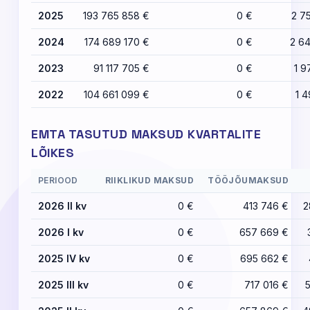
2025
193 765 858 €
0 €
2 7
2024
174 689 170 €
0 €
2 6
2023
91 117 705 €
0 €
1 9
2022
104 661 099 €
0 €
1 4
EMTA TASUTUD MAKSUD KVARTALITE
LÕIKES
PERIOOD
RIIKLIKUD MAKSUD
TÖÖJÕUMAKSUD
2026 II kv
0 €
413 746 €
2
2026 I kv
0 €
657 669 €
2025 IV kv
0 €
695 662 €
2025 III kv
0 €
717 016 €