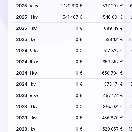
2025 IV kv
1 129 610 €
537 207 €
2025 III kv
541 467 €
548 001 €
2025 II kv
0 €
689 119 €
2025 I kv
0 €
598 121 €
1
2024 IV kv
0 €
517 822 €
2024 III kv
0 €
658 852 €
2024 II kv
0 €
650 704 €
2024 I kv
0 €
578 171 €
1
2023 IV kv
0 €
497 174 €
2023 III kv
0 €
864 021 €
2023 II kv
0 €
456 870 €
2023 I kv
0 €
529 057 €
1