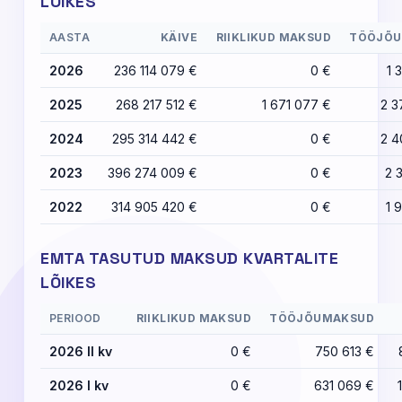
LÕIKES
AASTA
KÄIVE
RIIKLIKUD MAKSUD
TÖÖJÕU
2026
236 114 079 €
0 €
1 
2025
268 217 512 €
1 671 077 €
2 3
2024
295 314 442 €
0 €
2 4
2023
396 274 009 €
0 €
2 
2022
314 905 420 €
0 €
1 
EMTA TASUTUD MAKSUD KVARTALITE
LÕIKES
PERIOOD
RIIKLIKUD MAKSUD
TÖÖJÕUMAKSUD
2026 II kv
0 €
750 613 €
2026 I kv
0 €
631 069 €