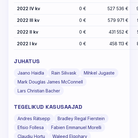
2022 IV kv
0 €
527 536 €
2022 III kv
0 €
579 971 €
2022 II kv
0 €
431 552 €
2022 I kv
0 €
458 113 €
JUHATUS
Jaano Haidla
Rain Silivask
Mihkel Jugaste
Mark Douglas James McConnell
Lars Christian Bacher
TEGELIKUD KASUSAAJAD
Andres Rätsepp
Bradley Regal Fierstein
Efisio Follesa
Fabien Emmanuel Morelli
Claudiu Hortu
Waleed Elgohary