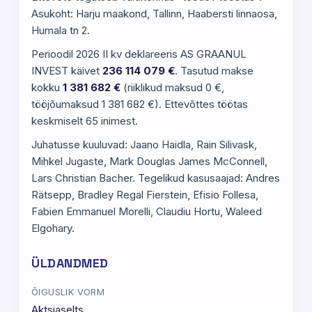
Asukoht: Harju maakond, Tallinn, Haabersti linnaosa,
Humala tn 2.
Perioodil 2026 II kv deklareeris AS GRAANUL
INVEST käivet
236 114 079 €
. Tasutud makse
kokku
1 381 682 €
(riiklikud maksud 0 €,
tööjõumaksud 1 381 682 €). Ettevõttes töötas
keskmiselt 65 inimest.
Juhatusse kuuluvad: Jaano Haidla, Rain Silivask,
Mihkel Jugaste, Mark Douglas James McConnell,
Lars Christian Bacher. Tegelikud kasusaajad: Andres
Rätsepp, Bradley Regal Fierstein, Efisio Follesa,
Fabien Emmanuel Morelli, Claudiu Hortu, Waleed
Elgohary.
ÜLDANDMED
ÕIGUSLIK VORM
Aktsiaselts