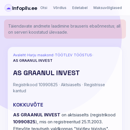
Infopilv.ee
☁
Otsi
Võrdlus
Edetabel
Maksuvõlglased
Ä
Täiendavate andmete laadimine brauseris ebaõnnestus; all
on serveri koostatud ülevaade.
Avaleht
›
Harju maakond
›
TÖÖTLEV TÖÖSTUS
›
AS GRAANUL INVEST
AS GRAANUL INVEST
Registrikood 10990825 · Aktsiaselts · Registrisse
kantud
KOKKUVÕTE
AS GRAANUL INVEST
on aktsiaselts (registrikood
10990825
), mis on registreeritud 25.11.2003.
Ettevõte tegutseb valdkonnas "töötlev tööstus".