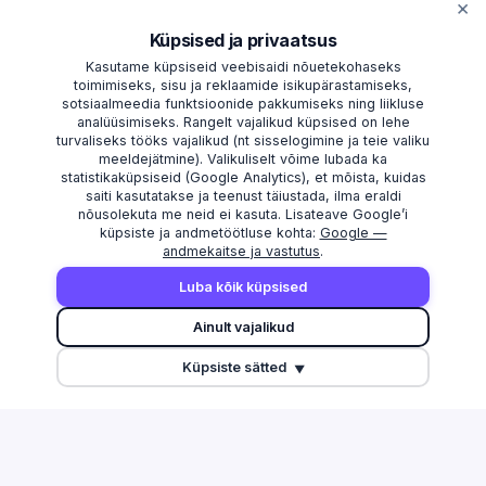
×
Küpsised ja privaatsus
Kasutame küpsiseid veebisaidi nõuetekohaseks
toimimiseks, sisu ja reklaamide isikupärastamiseks,
sotsiaalmeedia funktsioonide pakkumiseks ning liikluse
analüüsimiseks. Rangelt vajalikud küpsised on lehe
turvaliseks tööks vajalikud (nt sisselogimine ja teie valiku
meeldejätmine). Valikuliselt võime lubada ka
statistikaküpsiseid (Google Analytics), et mõista, kuidas
saiti kasutatakse ja teenust täiustada, ilma eraldi
nõusolekuta me neid ei kasuta. Lisateave Google’i
küpsiste ja andmetöötluse kohta:
Google —
andmekaitse ja vastutus
.
AVASTAMA
MAAKONNAD
Luba kõik küpsised
Otsi
Harju maakond
Ainult vajalikud
Edetabel
Tartu maakond
Küpsiste sätted
Maksuvõlglased
Pärnu maakond
▼
Suurimate äriseostega isikud
Ida-Viru maakond
Esitamata majandusaasta
aruanded