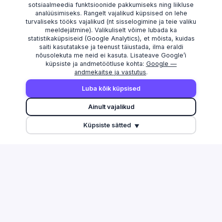
sotsiaalmeedia funktsioonide pakkumiseks ning liikluse
analüüsimiseks. Rangelt vajalikud küpsised on lehe
turvaliseks tööks vajalikud (nt sisselogimine ja teie valiku
meeldejätmine). Valikuliselt võime lubada ka
statistikaküpsiseid (Google Analytics), et mõista, kuidas
saiti kasutatakse ja teenust täiustada, ilma eraldi
nõusolekuta me neid ei kasuta. Lisateave Google’i
küpsiste ja andmetöötluse kohta:
Google —
andmekaitse ja vastutus
.
AVASTAMA
MAAKONNAD
Luba kõik küpsised
Otsi
Harju maakond
Ainult vajalikud
Edetabel
Tartu maakond
Küpsiste sätted
Maksuvõlglased
Pärnu maakond
▼
Suurimate äriseostega isikud
Ida-Viru maakond
Esitamata majandusaasta
aruanded
Tulu edetabel
Üleriigiline ülevaade
Võrdle ettevõtteid