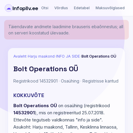
Infopilv.ee
☁
Otsi
Võrdlus
Edetabel
Maksuvõlglased
Ä
Täiendavate andmete laadimine brauseris ebaõnnestus; all
on serveri koostatud ülevaade.
Avaleht
›
Harju maakond
›
INFO JA SIDE
›
Bolt Operations OÜ
Bolt Operations OÜ
Registrikood 14532901 · Osaühing · Registrisse kantud
KOKKUVÕTE
Bolt Operations OÜ
on osaühing (registrikood
14532901
), mis on registreeritud 25.07.2018.
Ettevõte tegutseb valdkonnas "info ja side".
Asukoht: Harju maakond, Tallinn, Kesklinna linnaosa,