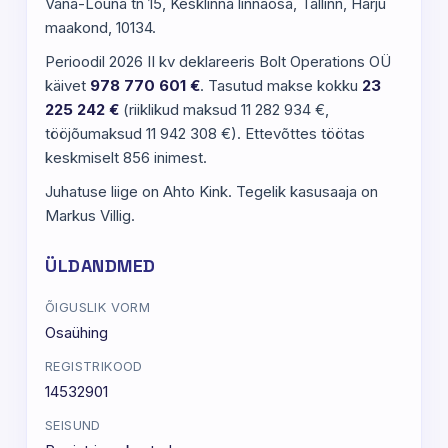
Vana-Lõuna tn 15, Kesklinna linnaosa, Tallinn, Harju
maakond, 10134.
Perioodil 2026 II kv deklareeris Bolt Operations OÜ
käivet
978 770 601 €
. Tasutud makse kokku
23
225 242 €
(riiklikud maksud 11 282 934 €,
tööjõumaksud 11 942 308 €). Ettevõttes töötas
keskmiselt 856 inimest.
Juhatuse liige on Ahto Kink. Tegelik kasusaaja on
Markus Villig.
ÜLDANDMED
ÕIGUSLIK VORM
Osaühing
REGISTRIKOOD
14532901
SEISUND