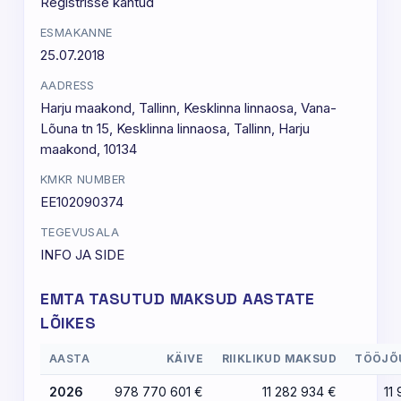
Registrisse kantud
ESMAKANNE
25.07.2018
AADRESS
Harju maakond, Tallinn, Kesklinna linnaosa, Vana-
Lõuna tn 15, Kesklinna linnaosa, Tallinn, Harju
maakond, 10134
KMKR NUMBER
EE102090374
TEGEVUSALA
INFO JA SIDE
EMTA TASUTUD MAKSUD AASTATE
LÕIKES
AASTA
KÄIVE
RIIKLIKUD MAKSUD
TÖÖJÕ
2026
978 770 601 €
11 282 934 €
11