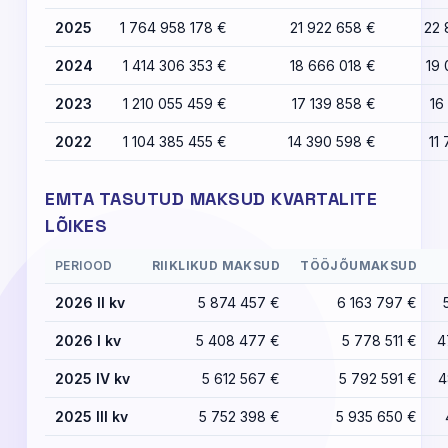
2025
1 764 958 178 €
21 922 658 €
22 
2024
1 414 306 353 €
18 666 018 €
19 
2023
1 210 055 459 €
17 139 858 €
16
2022
1 104 385 455 €
14 390 598 €
11
EMTA TASUTUD MAKSUD KVARTALITE
LÕIKES
PERIOOD
RIIKLIKUD MAKSUD
TÖÖJÕUMAKSUD
2026 II kv
5 874 457 €
6 163 797 €
2026 I kv
5 408 477 €
5 778 511 €
4
2025 IV kv
5 612 567 €
5 792 591 €
4
2025 III kv
5 752 398 €
5 935 650 €