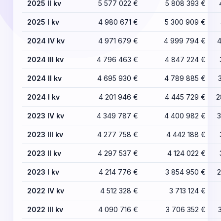
2025 II kv
5 577 022 €
5 808 393 €
2025 I kv
4 980 671 €
5 300 909 €
2024 IV kv
4 971 679 €
4 999 794 €
4
2024 III kv
4 796 463 €
4 847 224 €
2024 II kv
4 695 930 €
4 789 885 €
2024 I kv
4 201 946 €
4 445 729 €
2
2023 IV kv
4 349 787 €
4 400 982 €
3
2023 III kv
4 277 758 €
4 442 188 €
2023 II kv
4 297 537 €
4 124 022 €
2023 I kv
4 214 776 €
3 854 950 €
2
2022 IV kv
4 512 328 €
3 713 124 €
2022 III kv
4 090 716 €
3 706 352 €