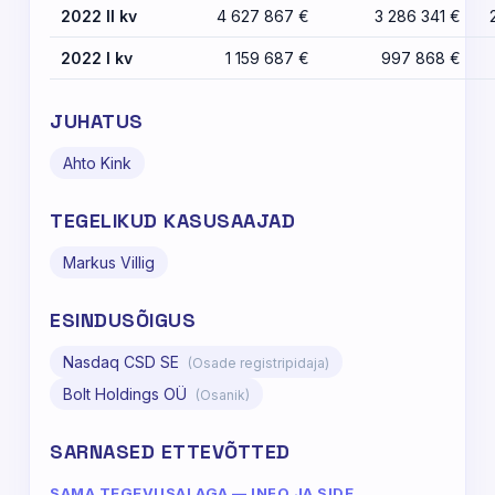
2022 II kv
4 627 867 €
3 286 341 €
2022 I kv
1 159 687 €
997 868 €
JUHATUS
Ahto Kink
TEGELIKUD KASUSAAJAD
Markus Villig
ESINDUSÕIGUS
Nasdaq CSD SE
(Osade registripidaja)
Bolt Holdings OÜ
(Osanik)
SARNASED ETTEVÕTTED
SAMA TEGEVUSALAGA — INFO JA SIDE