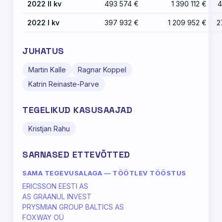
2022 II kv
493 574 €
1 390 112 €
4
2022 I kv
397 932 €
1 209 952 €
2
JUHATUS
Martin Kalle
Ragnar Koppel
Katrin Reinaste-Parve
TEGELIKUD KASUSAAJAD
Kristjan Rahu
SARNASED ETTEVÕTTED
SAMA TEGEVUSALAGA — TÖÖTLEV TÖÖSTUS
ERICSSON EESTI AS
AS GRAANUL INVEST
PRYSMIAN GROUP BALTICS AS
FOXWAY OÜ