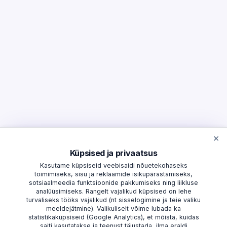
×
Küpsised ja privaatsus
Kasutame küpsiseid veebisaidi nõuetekohaseks
toimimiseks, sisu ja reklaamide isikupärastamiseks,
sotsiaalmeedia funktsioonide pakkumiseks ning liikluse
analüüsimiseks. Rangelt vajalikud küpsised on lehe
turvaliseks tööks vajalikud (nt sisselogimine ja teie valiku
meeldejätmine). Valikuliselt võime lubada ka
statistikaküpsiseid (Google Analytics), et mõista, kuidas
saiti kasutatakse ja teenust täiustada, ilma eraldi