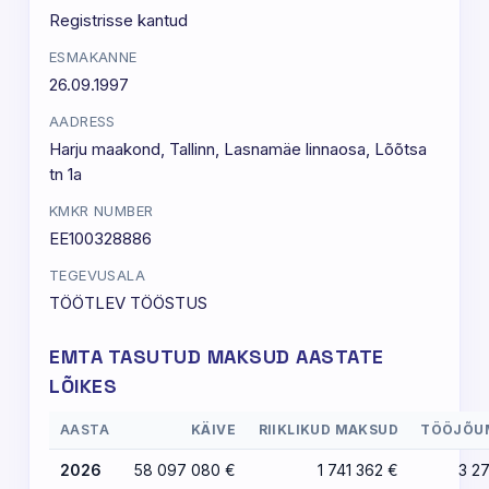
Registrisse kantud
ESMAKANNE
26.09.1997
AADRESS
Harju maakond, Tallinn, Lasnamäe linnaosa, Lõõtsa
tn 1a
KMKR NUMBER
EE100328886
TEGEVUSALA
TÖÖTLEV TÖÖSTUS
EMTA TASUTUD MAKSUD AASTATE
LÕIKES
AASTA
KÄIVE
RIIKLIKUD MAKSUD
TÖÖJÕU
2026
58 097 080 €
1 741 362 €
3 2