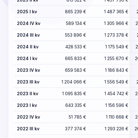
2025 I kv
865 239 €
1 487 365 €
2024 IV kv
589 134 €
1 305 966 €
2
2024 III kv
553 896 €
1 273 378 €
2024 II kv
428 533 €
1 175 549 €
2
2024 I kv
665 833 €
1 255 670 €
2
2023 IV kv
659 583 €
1 186 843 €
2023 III kv
1 204 066 €
1 556 549 €
2023 II kv
1 095 835 €
1 454 742 €
2
2023 I kv
643 335 €
1 156 596 €
2022 IV kv
51 785 €
1 110 668 €
2
2022 III kv
377 374 €
1 293 226 €
2