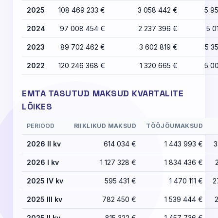
2025
108 469 233 €
3 058 442 €
5 9
2024
97 008 454 €
2 237 396 €
5 0
2023
89 702 462 €
3 602 819 €
5 3
2022
120 246 368 €
1 320 665 €
5 0
EMTA TASUTUD MAKSUD KVARTALITE
LÕIKES
PERIOOD
RIIKLIKUD MAKSUD
TÖÖJÕUMAKSUD
2026 II kv
614 034 €
1 443 993 €
3
2026 I kv
1 127 328 €
1 834 436 €
2025 IV kv
595 431 €
1 470 111 €
2
2025 III kv
782 450 €
1 539 444 €
2025 II kv
815 322 €
1 457 736 €