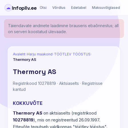
Infopilv.ee
☁
Otsi
Võrdlus
Edetabel
Maksuvõlglased
Ä
Täiendavate andmete laadimine brauseris ebaõnnestus; all
on serveri koostatud ülevaade.
Avaleht
›
Harju maakond
›
TÖÖTLEV TÖÖSTUS
›
Thermory AS
Thermory AS
Registrikood 10278819 · Aktsiaselts · Registrisse
kantud
KOKKUVÕTE
Thermory AS
on aktsiaselts (registrikood
10278819
), mis on registreeritud 26.09.1997.
Ettevõte tegutseb valdkonnas "töötlev tööstus".