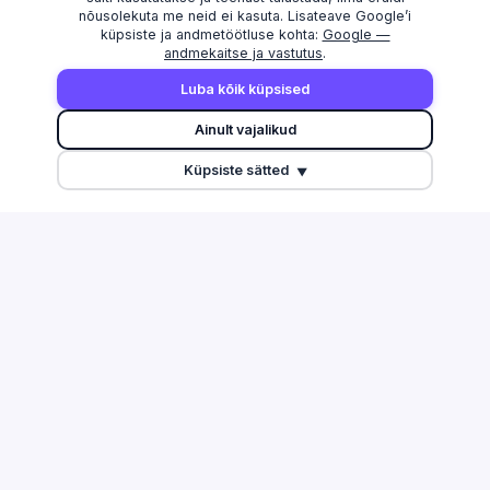
nõusolekuta me neid ei kasuta. Lisateave Google’i
küpsiste ja andmetöötluse kohta:
Google —
andmekaitse ja vastutus
.
AVASTAMA
MAAKONNAD
Luba kõik küpsised
Otsi
Harju maakond
Ainult vajalikud
Edetabel
Tartu maakond
Küpsiste sätted
Maksuvõlglased
Pärnu maakond
▼
Suurimate äriseostega isikud
Ida-Viru maakond
Esitamata majandusaasta
aruanded
Tulu edetabel
Üleriigiline ülevaade
Võrdle ettevõtteid
TEGEVUSALAD
ABI & INFO
Info ja side
Korduma kippuvad küsimused