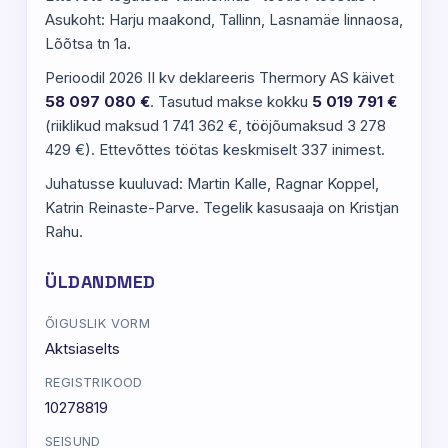
Asukoht: Harju maakond, Tallinn, Lasnamäe linnaosa,
Lõõtsa tn 1a.
Perioodil 2026 II kv deklareeris Thermory AS käivet
58 097 080 €
. Tasutud makse kokku
5 019 791 €
(riiklikud maksud 1 741 362 €, tööjõumaksud 3 278
429 €). Ettevõttes töötas keskmiselt 337 inimest.
Juhatusse kuuluvad: Martin Kalle, Ragnar Koppel,
Katrin Reinaste-Parve. Tegelik kasusaaja on Kristjan
Rahu.
ÜLDANDMED
ÕIGUSLIK VORM
Aktsiaselts
REGISTRIKOOD
10278819
SEISUND