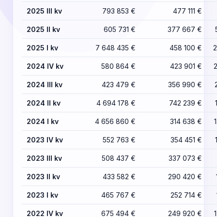
2025 III kv
793 853 €
477 111 €
2025 II kv
605 731 €
377 667 €
2025 I kv
7 648 435 €
458 100 €
2
2024 IV kv
580 864 €
423 901 €
2024 III kv
423 479 €
356 990 €
2024 II kv
4 694 178 €
742 239 €
2024 I kv
4 656 860 €
314 638 €
2023 IV kv
552 763 €
354 451 €
2023 III kv
508 437 €
337 073 €
2023 II kv
433 582 €
290 420 €
2023 I kv
465 767 €
252 714 €
2022 IV kv
675 494 €
249 920 €