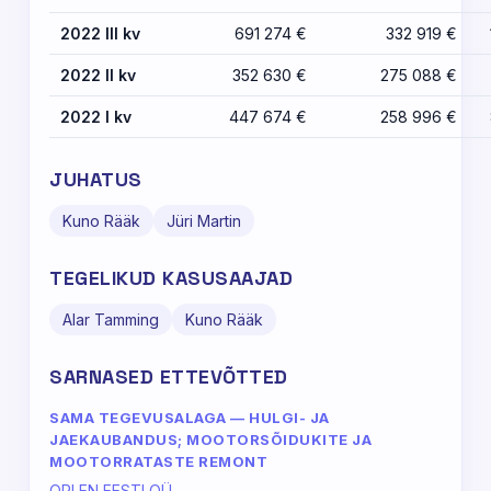
2022 III kv
691 274 €
332 919 €
2022 II kv
352 630 €
275 088 €
2022 I kv
447 674 €
258 996 €
JUHATUS
Kuno Rääk
Jüri Martin
TEGELIKUD KASUSAAJAD
Alar Tamming
Kuno Rääk
SARNASED ETTEVÕTTED
SAMA TEGEVUSALAGA — HULGI- JA
JAEKAUBANDUS; MOOTORSÕIDUKITE JA
MOOTORRATASTE REMONT
ORLEN EESTI OÜ