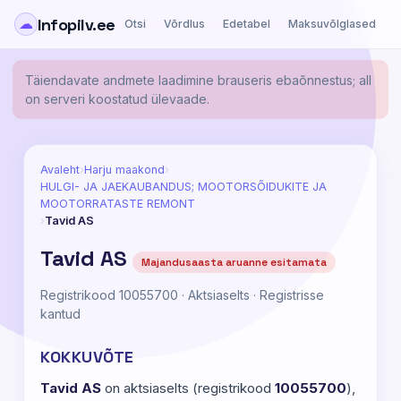
Infopilv.ee
☁
Otsi
Võrdlus
Edetabel
Maksuvõlglased
Ä
Täiendavate andmete laadimine brauseris ebaõnnestus; all
on serveri koostatud ülevaade.
Avaleht
›
Harju maakond
›
HULGI- JA JAEKAUBANDUS; MOOTORSÕIDUKITE JA
MOOTORRATASTE REMONT
›
Tavid AS
Tavid AS
Majandusaasta aruanne esitamata
Registrikood 10055700 · Aktsiaselts · Registrisse
kantud
KOKKUVÕTE
Tavid AS
on aktsiaselts (registrikood
10055700
),