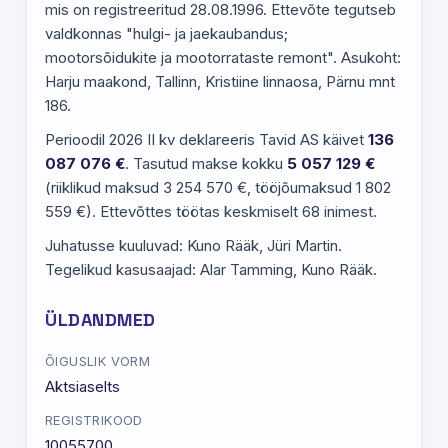
mis on registreeritud 28.08.1996. Ettevõte tegutseb
valdkonnas "hulgi- ja jaekaubandus;
mootorsõidukite ja mootorrataste remont". Asukoht:
Harju maakond, Tallinn, Kristiine linnaosa, Pärnu mnt
186.
Perioodil 2026 II kv deklareeris Tavid AS käivet
136
087 076 €
. Tasutud makse kokku
5 057 129 €
(riiklikud maksud 3 254 570 €, tööjõumaksud 1 802
559 €). Ettevõttes töötas keskmiselt 68 inimest.
Juhatusse kuuluvad: Kuno Rääk, Jüri Martin.
Tegelikud kasusaajad: Alar Tamming, Kuno Rääk.
ÜLDANDMED
ÕIGUSLIK VORM
Aktsiaselts
REGISTRIKOOD
10055700