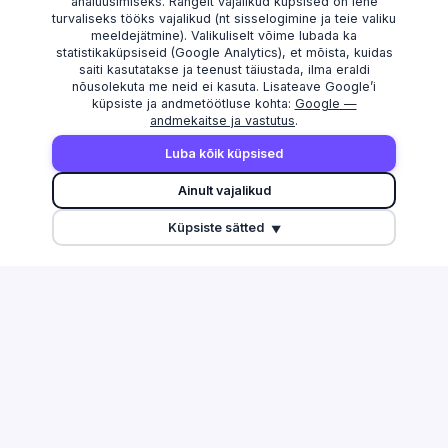
analüüsimiseks. Rangelt vajalikud küpsised on lehe
turvaliseks tööks vajalikud (nt sisselogimine ja teie valiku
meeldejätmine). Valikuliselt võime lubada ka
statistikaküpsiseid (Google Analytics), et mõista, kuidas
saiti kasutatakse ja teenust täiustada, ilma eraldi
nõusolekuta me neid ei kasuta. Lisateave Google’i
küpsiste ja andmetöötluse kohta:
Google —
andmekaitse ja vastutus
.
AVASTAMA
MAAKONNAD
Luba kõik küpsised
Otsi
Harju maakond
Ainult vajalikud
Edetabel
Tartu maakond
Küpsiste sätted
Maksuvõlglased
Pärnu maakond
▼
Suurimate äriseostega isikud
Ida-Viru maakond
Esitamata majandusaasta
aruanded
Tulu edetabel
Üleriigiline ülevaade
Võrdle ettevõtteid