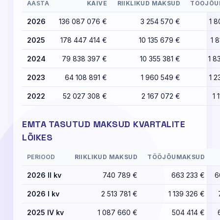
AASTA
KÄIVE
RIIKLIKUD MAKSUD
TÖÖJÕU
2026
136 087 076 €
3 254 570 €
1 8
2025
178 447 414 €
10 135 679 €
1 
2024
79 838 397 €
10 355 381 €
1 8
2023
64 108 891 €
1 960 549 €
1 2
2022
52 027 308 €
2 167 072 €
1 
EMTA TASUTUD MAKSUD KVARTALITE
LÕIKES
PERIOOD
RIIKLIKUD MAKSUD
TÖÖJÕUMAKSUD
2026 II kv
740 789 €
663 233 €
6
2026 I kv
2 513 781 €
1 139 326 €
2025 IV kv
1 087 660 €
504 414 €