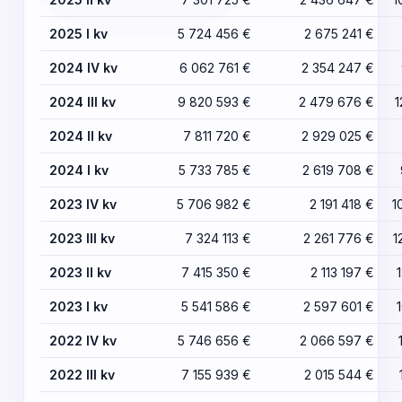
2025 I kv
5 724 456 €
2 675 241 €
2024 IV kv
6 062 761 €
2 354 247 €
2024 III kv
9 820 593 €
2 479 676 €
1
2024 II kv
7 811 720 €
2 929 025 €
2024 I kv
5 733 785 €
2 619 708 €
2023 IV kv
5 706 982 €
2 191 418 €
1
2023 III kv
7 324 113 €
2 261 776 €
1
2023 II kv
7 415 350 €
2 113 197 €
2023 I kv
5 541 586 €
2 597 601 €
2022 IV kv
5 746 656 €
2 066 597 €
2022 III kv
7 155 939 €
2 015 544 €