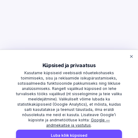
×
Küpsised ja privaatsus
Kasutame küpsiseid veebisaidi nõuetekohaseks
toimimiseks, sisu ja reklaamide isikupärastamiseks,
sotsiaalmeedia funktsioonide pakkumiseks ning liikluse
analüüsimiseks. Rangelt vajalikud küpsised on lehe
turvaliseks tööks vajalikud (nt sisselogimine ja teie valiku
meeldejätmine). Valikuliselt võime lubada ka
statistikaküpsiseid (Google Analytics), et mõista, kuidas
saiti kasutatakse ja teenust täiustada, ilma eraldi
nõusolekuta me neid ei kasuta. Lisateave Google’i
küpsiste ja andmetöötluse kohta:
Google —
andmekaitse ja vastutus
.
AVASTAMA
MAAKONNAD
Luba kõik küpsised