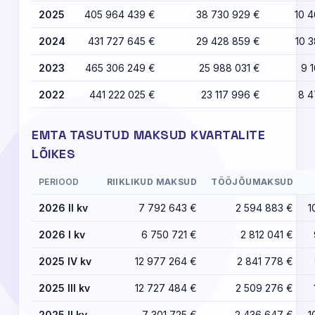
2025
405 964 439 €
38 730 929 €
10 
2024
431 727 645 €
29 428 859 €
10 
2023
465 306 249 €
25 988 031 €
9 
2022
441 222 025 €
23 117 996 €
8 4
EMTA TASUTUD MAKSUD KVARTALITE
LÕIKES
PERIOOD
RIIKLIKUD MAKSUD
TÖÖJÕUMAKSUD
2026 II kv
7 792 643 €
2 594 883 €
1
2026 I kv
6 750 721 €
2 812 041 €
2025 IV kv
12 977 264 €
2 841 778 €
2025 III kv
12 727 484 €
2 509 276 €
2025 II kv
7 301 725 €
2 436 647 €
1