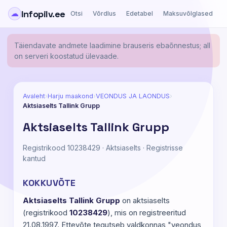
Infopilv.ee
☁
Otsi
Võrdlus
Edetabel
Maksuvõlglased
Ä
Täiendavate andmete laadimine brauseris ebaõnnestus; all
on serveri koostatud ülevaade.
Avaleht
›
Harju maakond
›
VEONDUS JA LAONDUS
›
Aktsiaselts Tallink Grupp
Aktsiaselts Tallink Grupp
Registrikood 10238429 · Aktsiaselts · Registrisse
kantud
KOKKUVÕTE
Aktsiaselts Tallink Grupp
on aktsiaselts
(registrikood
10238429
), mis on registreeritud
21.08.1997. Ettevõte tegutseb valdkonnas "veondus