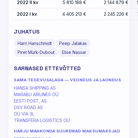
2022 II kv
5 810 188 €
2 144 879 €
2022 I kv
4 405 213 €
2 245 226 €
JUHATUS
Harri Hanschmidt
Peep Jalakas
Piret Mürk-Dubout
Elise Nassar
SARNASED ETTEVÕTTED
SAMA TEGEVUSALAGA — VEONDUS JA LAONDUS
HANSA SHIPPING AS
MARABU AIRLINES OÜ
EESTI POST, AS
DSV ROAD AS
OÜ VIA 3L
TRANSFERA LOGISTICS OÜ
HARJU MAAKONDA SUUREMAD MAKSUMAKSJAD