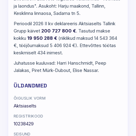
ja laondus". Asukoht: Harju maakond, Tallinn,
Kesklinna linnaosa, Sadama tn 5.
Perioodil 2026 II kv deklareeris Aktsiaselts Tallink
Grupp käivet
200 727 800 €
. Tasutud makse
kokku
19 950 288 €
(riiklikud maksud 14 543 364
€, tööjõumaksud 5 406 924 €). Ettevõttes töötas
keskmiselt 434 inimest.
Juhatusse kuuluvad: Harri Hanschmidt, Peep
Jalakas, Piret Mürk-Dubout, Elise Nassar.
ÜLDANDMED
ÕIGUSLIK VORM
Aktsiaselts
REGISTRIKOOD
10238429
SEISUND