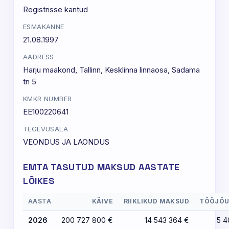
Registrisse kantud
ESMAKANNE
21.08.1997
AADRESS
Harju maakond, Tallinn, Kesklinna linnaosa, Sadama
tn 5
KMKR NUMBER
EE100220641
TEGEVUSALA
VEONDUS JA LAONDUS
EMTA TASUTUD MAKSUD AASTATE
LÕIKES
AASTA
KÄIVE
RIIKLIKUD MAKSUD
TÖÖJÕ
2026
200 727 800 €
14 543 364 €
5 4