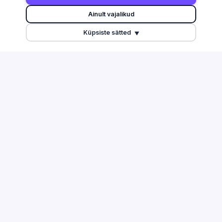
Otsi
Harju maakond
Ainult vajalikud
Edetabel
Tartu maakond
Küpsiste sätted
Maksuvõlglased
Pärnu maakond
▼
Suurimate äriseostega isikud
Ida-Viru maakond
Esitamata majandusaasta
aruanded
Tulu edetabel
Üleriigiline ülevaade
Võrdle ettevõtteid
TEGEVUSALAD
ABI & INFO
Info ja side
Korduma kippuvad küsimused
Töötlev tööstus
Kontakt
Ehitus
Äriregister
Finants ja kindlustus
EMTA avaandmed