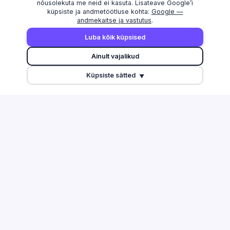
nõusolekuta me neid ei kasuta. Lisateave Google’i
küpsiste ja andmetöötluse kohta:
Google —
andmekaitse ja vastutus
.
AVASTAMA
MAAKONNAD
Luba kõik küpsised
Otsi
Harju maakond
Ainult vajalikud
Edetabel
Tartu maakond
Küpsiste sätted
Maksuvõlglased
Pärnu maakond
▼
Suurimate äriseostega isikud
Ida-Viru maakond
Esitamata majandusaasta
aruanded
Tulu edetabel
Üleriigiline ülevaade
Võrdle ettevõtteid
TEGEVUSALAD
ABI & INFO
Info ja side
Korduma kippuvad küsimused
Töötlev tööstus
Kontakt