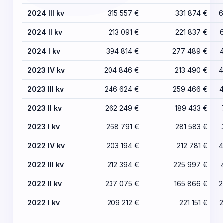
2024 III kv
315 557 €
331 874 €
6
2024 II kv
213 091 €
221 837 €
2024 I kv
394 814 €
277 489 €
2023 IV kv
204 846 €
213 490 €
4
2023 III kv
246 624 €
259 466 €
4
2023 II kv
262 249 €
189 433 €
2023 I kv
268 791 €
281 583 €
2022 IV kv
203 194 €
212 781 €
4
2022 III kv
212 394 €
225 997 €
2022 II kv
237 075 €
165 866 €
2
2022 I kv
209 212 €
221 151 €
2