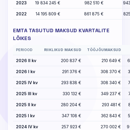
2023
19 834 245 €
982 510 €
943
2022
14 195 809 €
861 875 €
825
EMTA TASUTUD MAKSUD KVARTALITE
LÕIKES
PERIOOD
RIIKLIKUD MAKSUD
TÖÖJÕUMAKSUD
2026 II kv
200 837 €
210 649 €
6
2026 I kv
291 376 €
308 370 €
2025 IV kv
293 838 €
308 340 €
2025 III kv
330 132 €
349 237 €
2025 II kv
280 204 €
293 481 €
2025 I kv
347 108 €
362 843 €
2024 IV kv
257 923 €
270 002 €
9