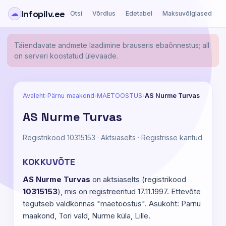
Infopilv.ee
☁
Otsi
Võrdlus
Edetabel
Maksuvõlglased
Ä
Täiendavate andmete laadimine brauseris ebaõnnestus; all
on serveri koostatud ülevaade.
Avaleht
›
Pärnu maakond
›
MÄETÖÖSTUS
›
AS Nurme Turvas
AS Nurme Turvas
Registrikood 10315153 · Aktsiaselts · Registrisse kantud
KOKKUVÕTE
AS Nurme Turvas
on aktsiaselts (registrikood
10315153
), mis on registreeritud 17.11.1997. Ettevõte
tegutseb valdkonnas "mäetööstus". Asukoht: Pärnu
maakond, Tori vald, Nurme küla, Lille.