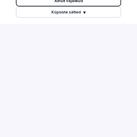
Ainult vajalikud
Edetabel
Tartu maakond
Küpsiste sätted
Maksuvõlglased
Pärnu maakond
▼
Suurimate äriseostega isikud
Ida-Viru maakond
Esitamata majandusaasta
aruanded
Tulu edetabel
Üleriigiline ülevaade
Võrdle ettevõtteid
TEGEVUSALAD
ABI & INFO
Info ja side
Korduma kippuvad küsimused
Töötlev tööstus
Kontakt
Ehitus
Äriregister
Finants ja kindlustus
EMTA avaandmed
Lepinguline klient