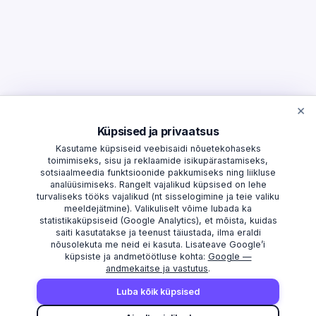
×
Küpsised ja privaatsus
Kasutame küpsiseid veebisaidi nõuetekohaseks
toimimiseks, sisu ja reklaamide isikupärastamiseks,
sotsiaalmeedia funktsioonide pakkumiseks ning liikluse
analüüsimiseks. Rangelt vajalikud küpsised on lehe
turvaliseks tööks vajalikud (nt sisselogimine ja teie valiku
meeldejätmine). Valikuliselt võime lubada ka
statistikaküpsiseid (Google Analytics), et mõista, kuidas
saiti kasutatakse ja teenust täiustada, ilma eraldi
nõusolekuta me neid ei kasuta. Lisateave Google’i
küpsiste ja andmetöötluse kohta:
Google —
andmekaitse ja vastutus
.
AVASTAMA
MAAKONNAD
Luba kõik küpsised
Otsi
Harju maakond