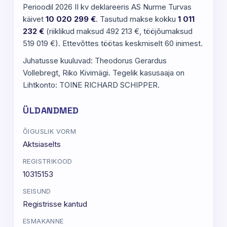
Perioodil 2026 II kv deklareeris AS Nurme Turvas
käivet
10 020 299 €
. Tasutud makse kokku
1 011
232 €
(riiklikud maksud 492 213 €, tööjõumaksud
519 019 €). Ettevõttes töötas keskmiselt 60 inimest.
Juhatusse kuuluvad: Theodorus Gerardus
Vollebregt, Riko Kivimägi. Tegelik kasusaaja on
Lihtkonto: TOINE RICHARD SCHIPPER.
ÜLDANDMED
ÕIGUSLIK VORM
Aktsiaselts
REGISTRIKOOD
10315153
SEISUND
Registrisse kantud
ESMAKANNE