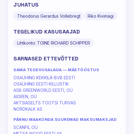
JUHATUS
Theodorus Gerardus Vollebregt
Riko Kivimägi
TEGELIKUD KASUSAAJAD
Lihtkonto: TOINE RICHARD SCHIPPER
SARNASED ETTEVÕTTED
SAMA TEGEVUSALAGA — MÄETÖÖSTUS
OSAÜHING KEKKILÄ-BVB EESTI
OSAÜHING EESTI KILLUSTIK
ASB GREENWORLD EESTI, OÜ
AIGREN, OÜ
AKTSIASELTS TOOTSI TURVAS
NORDKALK AS
PÄRNU MAAKONDA SUUREMAD MAKSUMAKSJAD
SCANFIL OÜ
METSÄ WOOD EESTI AS