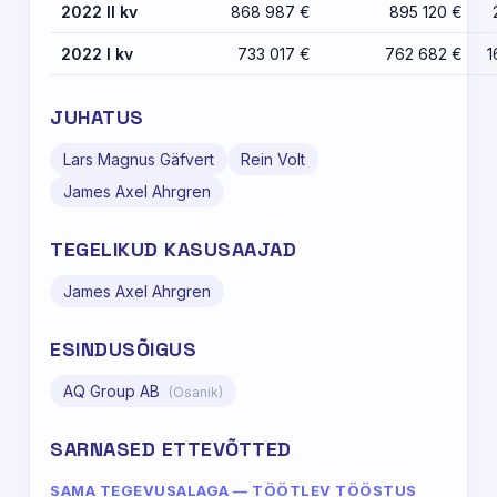
2022 II kv
868 987 €
895 120 €
2022 I kv
733 017 €
762 682 €
1
JUHATUS
Lars Magnus Gäfvert
Rein Volt
James Axel Ahrgren
TEGELIKUD KASUSAAJAD
James Axel Ahrgren
ESINDUSÕIGUS
AQ Group AB
(Osanik)
SARNASED ETTEVÕTTED
SAMA TEGEVUSALAGA — TÖÖTLEV TÖÖSTUS