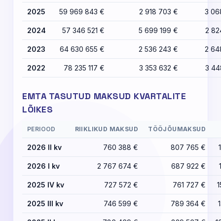
2025
59 969 843 €
2 918 703 €
3 06
2024
57 346 521 €
5 699 199 €
2 82
2023
64 630 655 €
2 536 243 €
2 64
2022
78 235 117 €
3 353 632 €
3 44
EMTA TASUTUD MAKSUD KVARTALITE
LÕIKES
PERIOOD
RIIKLIKUD MAKSUD
TÖÖJÕUMAKSUD
2026 II kv
760 388 €
807 765 €
2026 I kv
2 767 674 €
687 922 €
2025 IV kv
727 572 €
761 727 €
1
2025 III kv
746 599 €
789 364 €