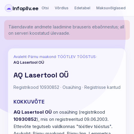
Infopilv.ee
☁
Otsi
Võrdlus
Edetabel
Maksuvõlglased
Ä
Täiendavate andmete laadimine brauseris ebaõnnestus; all
on serveri koostatud ülevaade.
Avaleht
›
Pärnu maakond
›
TÖÖTLEV TÖÖSTUS
›
AQ Lasertool OÜ
AQ Lasertool OÜ
Registrikood 10930852 · Osaühing · Registrisse kantud
KOKKUVÕTE
AQ Lasertool OÜ
on osaühing (registrikood
10930852
), mis on registreeritud 09.06.2003.
Ettevõte tegutseb valdkonnas "töötlev tööstus".
Asukoht: Pärnu maakond, Pärnu linn, Lemmetsa