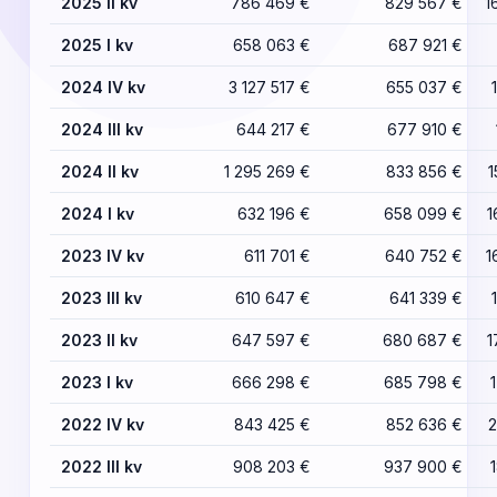
2025 II kv
786 469 €
829 567 €
1
2025 I kv
658 063 €
687 921 €
2024 IV kv
3 127 517 €
655 037 €
2024 III kv
644 217 €
677 910 €
2024 II kv
1 295 269 €
833 856 €
1
2024 I kv
632 196 €
658 099 €
1
2023 IV kv
611 701 €
640 752 €
1
2023 III kv
610 647 €
641 339 €
2023 II kv
647 597 €
680 687 €
1
2023 I kv
666 298 €
685 798 €
2022 IV kv
843 425 €
852 636 €
2
2022 III kv
908 203 €
937 900 €