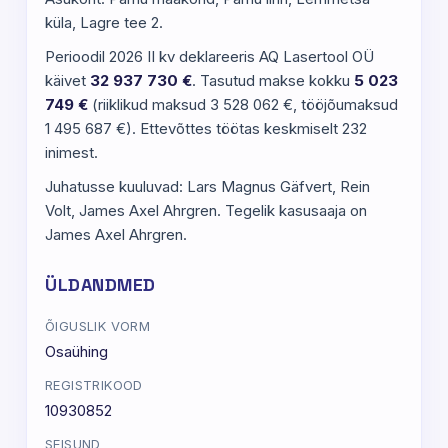
küla, Lagre tee 2.
Perioodil 2026 II kv deklareeris AQ Lasertool OÜ
käivet
32 937 730 €
. Tasutud makse kokku
5 023
749 €
(riiklikud maksud 3 528 062 €, tööjõumaksud
1 495 687 €). Ettevõttes töötas keskmiselt 232
inimest.
Juhatusse kuuluvad: Lars Magnus Gäfvert, Rein
Volt, James Axel Ahrgren. Tegelik kasusaaja on
James Axel Ahrgren.
ÜLDANDMED
ÕIGUSLIK VORM
Osaühing
REGISTRIKOOD
10930852
SEISUND