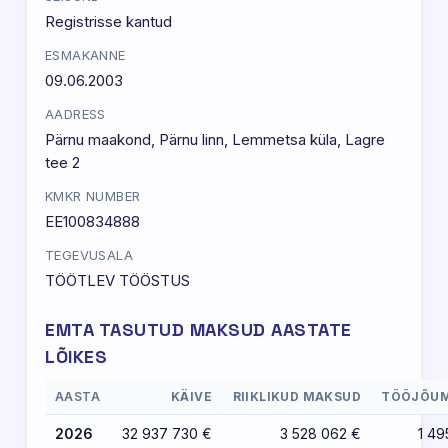
Registrisse kantud
ESMAKANNE
09.06.2003
AADRESS
Pärnu maakond, Pärnu linn, Lemmetsa küla, Lagre
tee 2
KMKR NUMBER
EE100834888
TEGEVUSALA
TÖÖTLEV TÖÖSTUS
EMTA TASUTUD MAKSUD AASTATE
LÕIKES
AASTA
KÄIVE
RIIKLIKUD MAKSUD
TÖÖJÕU
2026
32 937 730 €
3 528 062 €
1 49