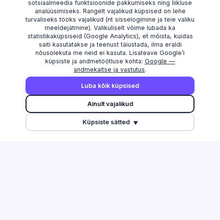
sotsiaalmeedia funktsioonide pakkumiseks ning liikluse
analüüsimiseks. Rangelt vajalikud küpsised on lehe
turvaliseks tööks vajalikud (nt sisselogimine ja teie valiku
meeldejätmine). Valikuliselt võime lubada ka
statistikaküpsiseid (Google Analytics), et mõista, kuidas
saiti kasutatakse ja teenust täiustada, ilma eraldi
nõusolekuta me neid ei kasuta. Lisateave Google’i
küpsiste ja andmetöötluse kohta:
Google —
andmekaitse ja vastutus
.
AVASTAMA
MAAKONNAD
Luba kõik küpsised
Otsi
Harju maakond
Ainult vajalikud
Edetabel
Tartu maakond
Küpsiste sätted
Maksuvõlglased
Pärnu maakond
▼
Suurimate äriseostega isikud
Ida-Viru maakond
Esitamata majandusaasta
aruanded
Tulu edetabel
Üleriigiline ülevaade
Võrdle ettevõtteid