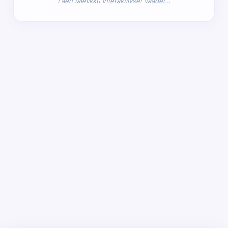
Laen täielikku interaktiivset vaadet…