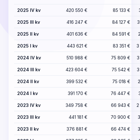
2025 IV kv
420 550 €
85 133 €
2025 III kv
416 247 €
84 127 €
3
2025 II kv
401 636 €
84 591 €
2025 I kv
443 621 €
83 351 €
3
2024 IV kv
510 988 €
75 809 €
3
2024 III kv
423 604 €
75 542 €
3
2024 II kv
399 532 €
75 018 €
2024 I kv
391 170 €
76 447 €
2023 IV kv
349 758 €
66 943 €
2
2023 III kv
441 181 €
70 900 €
2023 II kv
376 881 €
66 474 €