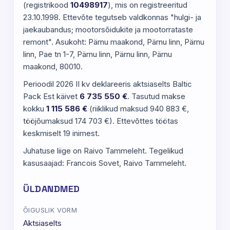
(registrikood
10498917
), mis on registreeritud
23.10.1998. Ettevõte tegutseb valdkonnas "hulgi- ja
jaekaubandus; mootorsõidukite ja mootorrataste
remont". Asukoht: Pärnu maakond, Pärnu linn, Pärnu
linn, Pae tn 1-7, Pärnu linn, Pärnu linn, Pärnu
maakond, 80010.
Perioodil 2026 II kv deklareeris aktsiaselts Baltic
Pack Est käivet
6 735 550 €
. Tasutud makse
kokku
1 115 586 €
(riiklikud maksud 940 883 €,
tööjõumaksud 174 703 €). Ettevõttes töötas
keskmiselt 19 inimest.
Juhatuse liige on Raivo Tammeleht. Tegelikud
kasusaajad: Francois Sovet, Raivo Tammeleht.
ÜLDANDMED
ÕIGUSLIK VORM
Aktsiaselts