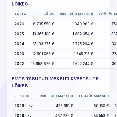
LÕIKES
AASTA
KÄIVE
RIIKLIKUD MAKSUD
TÖÖJÕUM
2026
6 735 550 €
940 883 €
17
2025
13 365 108 €
1 682 054 €
33
2024
13 103 275 €
1 725 294 €
30
2023
12 601 065 €
1 545 215 €
27
2022
15 958 676 €
1 622 244 €
30
EMTA TASUTUD MAKSUD KVARTALITE
LÕIKES
PERIOOD
RIIKLIKUD MAKSUD
TÖÖJÕUMAKSUD
2026 II kv
473 651 €
89 150 €
3
2026 I kv
467 232 €
85 553 €
3