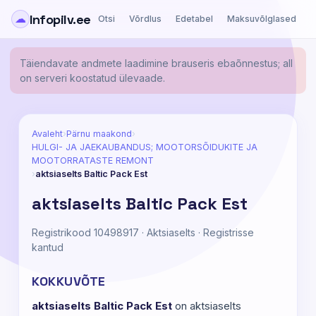
Infopilv.ee
☁
Otsi
Võrdlus
Edetabel
Maksuvõlglased
Ä
Täiendavate andmete laadimine brauseris ebaõnnestus; all
on serveri koostatud ülevaade.
Avaleht
›
Pärnu maakond
›
HULGI- JA JAEKAUBANDUS; MOOTORSÕIDUKITE JA
MOOTORRATASTE REMONT
›
aktsiaselts Baltic Pack Est
aktsiaselts Baltic Pack Est
Registrikood 10498917 · Aktsiaselts · Registrisse
kantud
KOKKUVÕTE
aktsiaselts Baltic Pack Est
on aktsiaselts