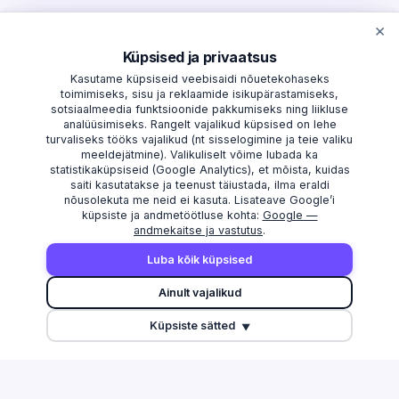
×
Küpsised ja privaatsus
Kasutame küpsiseid veebisaidi nõuetekohaseks
toimimiseks, sisu ja reklaamide isikupärastamiseks,
sotsiaalmeedia funktsioonide pakkumiseks ning liikluse
analüüsimiseks. Rangelt vajalikud küpsised on lehe
turvaliseks tööks vajalikud (nt sisselogimine ja teie valiku
meeldejätmine). Valikuliselt võime lubada ka
statistikaküpsiseid (Google Analytics), et mõista, kuidas
saiti kasutatakse ja teenust täiustada, ilma eraldi
nõusolekuta me neid ei kasuta. Lisateave Google’i
küpsiste ja andmetöötluse kohta:
Google —
andmekaitse ja vastutus
.
AVASTAMA
MAAKONNAD
Luba kõik küpsised
Otsi
Harju maakond
Ainult vajalikud
Edetabel
Tartu maakond
Küpsiste sätted
Maksuvõlglased
Pärnu maakond
▼
Suurimate äriseostega isikud
Ida-Viru maakond
Esitamata majandusaasta