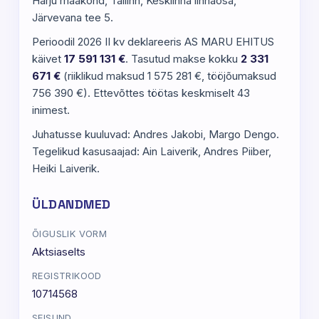
Harju maakond, Tallinn, Kesklinna linnaosa,
Järvevana tee 5.
Perioodil 2026 II kv deklareeris AS MARU EHITUS
käivet
17 591 131 €
. Tasutud makse kokku
2 331
671 €
(riiklikud maksud 1 575 281 €, tööjõumaksud
756 390 €). Ettevõttes töötas keskmiselt 43
inimest.
Juhatusse kuuluvad: Andres Jakobi, Margo Dengo.
Tegelikud kasusaajad: Ain Laiverik, Andres Piiber,
Heiki Laiverik.
ÜLDANDMED
ÕIGUSLIK VORM
Aktsiaselts
REGISTRIKOOD
10714568
SEISUND