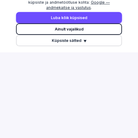
küpsiste ja andmetöötluse kohta:
Google —
andmekaitse ja vastutus
.
AVASTAMA
MAAKONNAD
Luba kõik küpsised
Otsi
Harju maakond
Ainult vajalikud
Edetabel
Tartu maakond
Küpsiste sätted
Maksuvõlglased
Pärnu maakond
▼
Suurimate äriseostega isikud
Ida-Viru maakond
Esitamata majandusaasta
aruanded
Tulu edetabel
Üleriigiline ülevaade
Võrdle ettevõtteid
TEGEVUSALAD
ABI & INFO
Info ja side
Korduma kippuvad küsimused
Töötlev tööstus
Kontakt