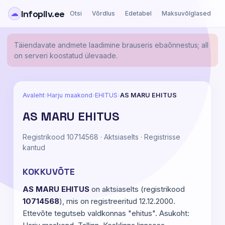
Infopilv.ee
☁
Otsi
Võrdlus
Edetabel
Maksuvõlglased
Ä
Täiendavate andmete laadimine brauseris ebaõnnestus; all
on serveri koostatud ülevaade.
Avaleht
›
Harju maakond
›
EHITUS
›
AS MARU EHITUS
AS MARU EHITUS
Registrikood 10714568 · Aktsiaselts · Registrisse
kantud
KOKKUVÕTE
AS MARU EHITUS
on aktsiaselts (registrikood
10714568
), mis on registreeritud 12.12.2000.
Ettevõte tegutseb valdkonnas "ehitus". Asukoht: