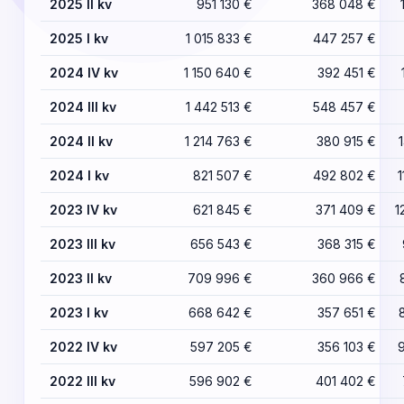
2025 II kv
951 130 €
368 048 €
2025 I kv
1 015 833 €
447 257 €
2024 IV kv
1 150 640 €
392 451 €
2024 III kv
1 442 513 €
548 457 €
2024 II kv
1 214 763 €
380 915 €
2024 I kv
821 507 €
492 802 €
2023 IV kv
621 845 €
371 409 €
1
2023 III kv
656 543 €
368 315 €
2023 II kv
709 996 €
360 966 €
2023 I kv
668 642 €
357 651 €
2022 IV kv
597 205 €
356 103 €
2022 III kv
596 902 €
401 402 €