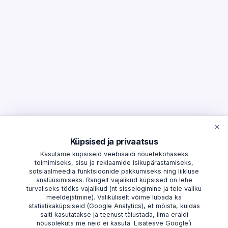
×
Küpsised ja privaatsus
Kasutame küpsiseid veebisaidi nõuetekohaseks
toimimiseks, sisu ja reklaamide isikupärastamiseks,
sotsiaalmeedia funktsioonide pakkumiseks ning liikluse
analüüsimiseks. Rangelt vajalikud küpsised on lehe
turvaliseks tööks vajalikud (nt sisselogimine ja teie valiku
meeldejätmine). Valikuliselt võime lubada ka
statistikaküpsiseid (Google Analytics), et mõista, kuidas
saiti kasutatakse ja teenust täiustada, ilma eraldi
nõusolekuta me neid ei kasuta. Lisateave Google’i