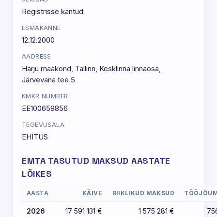
Registrisse kantud
ESMAKANNE
12.12.2000
AADRESS
Harju maakond, Tallinn, Kesklinna linnaosa,
Järvevana tee 5
KMKR NUMBER
EE100659856
TEGEVUSALA
EHITUS
EMTA TASUTUD MAKSUD AASTATE
LÕIKES
AASTA
KÄIVE
RIIKLIKUD MAKSUD
TÖÖJÕU
2026
17 591 131 €
1 575 281 €
75