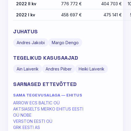
2022 II kv
776 772 €
404 703 €
1
2022 I kv
458 697 €
475 141 €
JUHATUS
Andres Jakobi
Margo Dengo
TEGELIKUD KASUSAAJAD
Ain Laiverik
Andres Piiber
Heiki Laiverik
SARNASED ETTEVÕTTED
SAMA TEGEVUSALAGA — EHITUS
ARROW ECS BALTIC OÜ
AKTSIASELTS MERKO EHITUS EESTI
OÜ NOBE
VERSTON EESTI OÜ
GRK EESTI AS