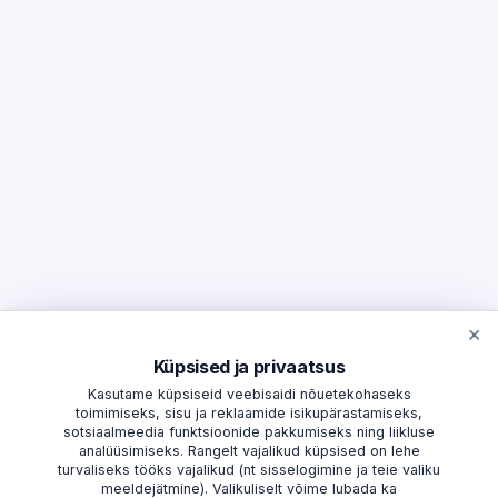
×
Küpsised ja privaatsus
Kasutame küpsiseid veebisaidi nõuetekohaseks
toimimiseks, sisu ja reklaamide isikupärastamiseks,
sotsiaalmeedia funktsioonide pakkumiseks ning liikluse
analüüsimiseks. Rangelt vajalikud küpsised on lehe
turvaliseks tööks vajalikud (nt sisselogimine ja teie valiku
meeldejätmine). Valikuliselt võime lubada ka