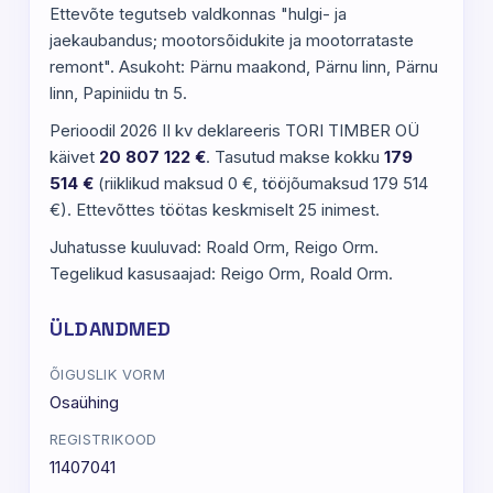
Ettevõte tegutseb valdkonnas "hulgi- ja
jaekaubandus; mootorsõidukite ja mootorrataste
remont". Asukoht: Pärnu maakond, Pärnu linn, Pärnu
linn, Papiniidu tn 5.
Perioodil 2026 II kv deklareeris TORI TIMBER OÜ
käivet
20 807 122 €
. Tasutud makse kokku
179
514 €
(riiklikud maksud 0 €, tööjõumaksud 179 514
€). Ettevõttes töötas keskmiselt 25 inimest.
Juhatusse kuuluvad: Roald Orm, Reigo Orm.
Tegelikud kasusaajad: Reigo Orm, Roald Orm.
ÜLDANDMED
ÕIGUSLIK VORM
Osaühing
REGISTRIKOOD
11407041