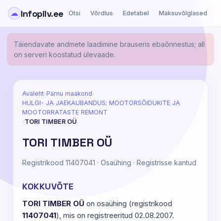
Infopilv.ee
☁
Otsi
Võrdlus
Edetabel
Maksuvõlglased
Ä
Täiendavate andmete laadimine brauseris ebaõnnestus; all
on serveri koostatud ülevaade.
Avaleht
›
Pärnu maakond
›
HULGI- JA JAEKAUBANDUS; MOOTORSÕIDUKITE JA
MOOTORRATASTE REMONT
›
TORI TIMBER OÜ
TORI TIMBER OÜ
Registrikood 11407041 · Osaühing · Registrisse kantud
KOKKUVÕTE
TORI TIMBER OÜ
on osaühing (registrikood
11407041
), mis on registreeritud 02.08.2007.