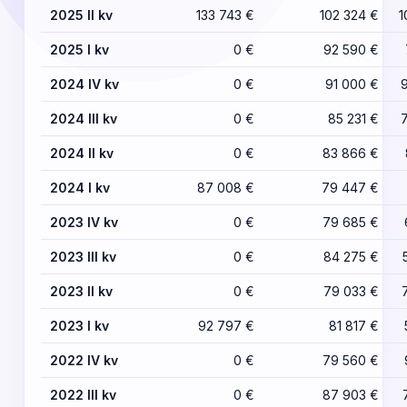
2025 II kv
133 743 €
102 324 €
1
2025 I kv
0 €
92 590 €
2024 IV kv
0 €
91 000 €
2024 III kv
0 €
85 231 €
2024 II kv
0 €
83 866 €
2024 I kv
87 008 €
79 447 €
2023 IV kv
0 €
79 685 €
2023 III kv
0 €
84 275 €
2023 II kv
0 €
79 033 €
2023 I kv
92 797 €
81 817 €
2022 IV kv
0 €
79 560 €
2022 III kv
0 €
87 903 €