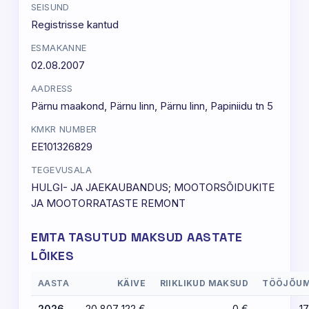
SEISUND
Registrisse kantud
ESMAKANNE
02.08.2007
AADRESS
Pärnu maakond, Pärnu linn, Pärnu linn, Papiniidu tn 5
KMKR NUMBER
EE101326829
TEGEVUSALA
HULGI- JA JAEKAUBANDUS; MOOTORSÕIDUKITE
JA MOOTORRATASTE REMONT
EMTA TASUTUD MAKSUD AASTATE
LÕIKES
AASTA
KÄIVE
RIIKLIKUD MAKSUD
TÖÖJÕU
2026
20 807 122 €
0 €
17