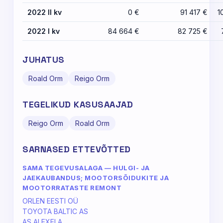
2022 II kv
0 €
91 417 €
1
2022 I kv
84 664 €
82 725 €
JUHATUS
Roald Orm
Reigo Orm
TEGELIKUD KASUSAAJAD
Reigo Orm
Roald Orm
SARNASED ETTEVÕTTED
SAMA TEGEVUSALAGA — HULGI- JA
JAEKAUBANDUS; MOOTORSÕIDUKITE JA
MOOTORRATASTE REMONT
ORLEN EESTI OÜ
TOYOTA BALTIC AS
AS ALEXELA