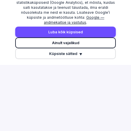
statistikaküpsiseid (Google Analytics), et mõista, kuidas
saiti kasutatakse ja teenust täiustada, ilma eraldi
nõusolekuta me neid ei kasuta. Lisateave Google’i
küpsiste ja andmetöötluse kohta:
Google —
andmekaitse ja vastutus
.
AVASTAMA
MAAKONNAD
Luba kõik küpsised
Otsi
Harju maakond
Ainult vajalikud
Edetabel
Tartu maakond
Küpsiste sätted
Maksuvõlglased
Pärnu maakond
▼
Suurimate äriseostega isikud
Ida-Viru maakond
Esitamata majandusaasta
aruanded
Tulu edetabel
Üleriigiline ülevaade
Võrdle ettevõtteid
TEGEVUSALAD
ABI & INFO