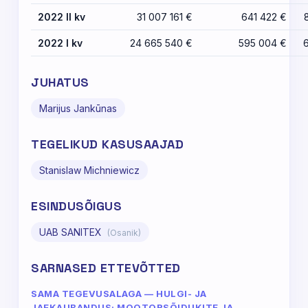
2022 II kv
31 007 161 €
641 422 €
2022 I kv
24 665 540 €
595 004 €
JUHATUS
Marijus Jankūnas
TEGELIKUD KASUSAAJAD
Stanislaw Michniewicz
ESINDUSÕIGUS
UAB SANITEX
(Osanik)
SARNASED ETTEVÕTTED
SAMA TEGEVUSALAGA — HULGI- JA
JAEKAUBANDUS; MOOTORSÕIDUKITE JA