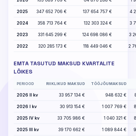
2025
347 652 706 €
137 654 757 €
4 
2024
358 713 764 €
132 303 324 €
3 
2023
331 645 299 €
124 698 086 €
3 2
2022
320 285 173 €
118 449 046 €
2 7
EMTA TASUTUD MAKSUD KVARTALITE
LÕIKES
PERIOOD
RIIKLIKUD MAKSUD
TÖÖJÕUMAKSUD
2026 II kv
33 957 134 €
948 632 €
2026 I kv
30 913 154 €
1 007 769 €
2025 IV kv
33 705 986 €
1 040 321 €
2025 III kv
39 170 662 €
1 089 844 €
9