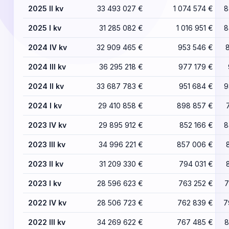
2025 II kv
33 493 027 €
1 074 574 €
8
2025 I kv
31 285 082 €
1 016 951 €
8
2024 IV kv
32 909 465 €
953 546 €
2024 III kv
36 295 218 €
977 179 €
2024 II kv
33 687 783 €
951 684 €
9
2024 I kv
29 410 858 €
898 857 €
2023 IV kv
29 895 912 €
852 166 €
8
2023 III kv
34 996 221 €
857 006 €
2023 II kv
31 209 330 €
794 031 €
2023 I kv
28 596 623 €
763 252 €
7
2022 IV kv
28 506 723 €
762 839 €
7
2022 III kv
34 269 622 €
767 485 €
8