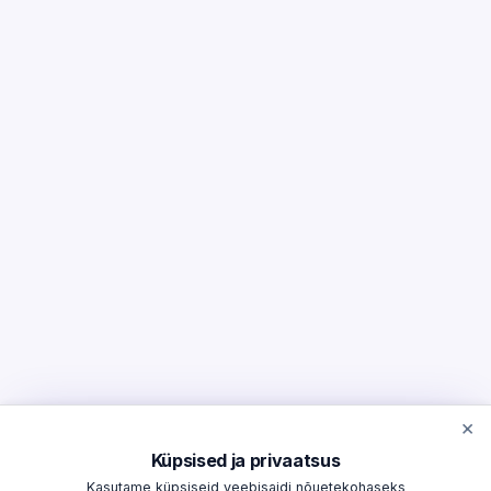
×
Küpsised ja privaatsus
Kasutame küpsiseid veebisaidi nõuetekohaseks