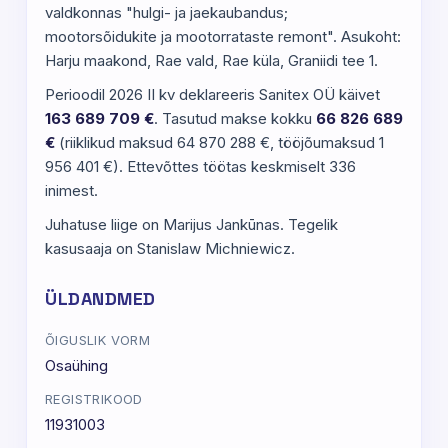
valdkonnas "hulgi- ja jaekaubandus;
mootorsõidukite ja mootorrataste remont". Asukoht:
Harju maakond, Rae vald, Rae küla, Graniidi tee 1.
Perioodil 2026 II kv deklareeris Sanitex OÜ käivet
163 689 709 €
. Tasutud makse kokku
66 826 689
€
(riiklikud maksud 64 870 288 €, tööjõumaksud 1
956 401 €). Ettevõttes töötas keskmiselt 336
inimest.
Juhatuse liige on Marijus Jankūnas. Tegelik
kasusaaja on Stanislaw Michniewicz.
ÜLDANDMED
ÕIGUSLIK VORM
Osaühing
REGISTRIKOOD
11931003