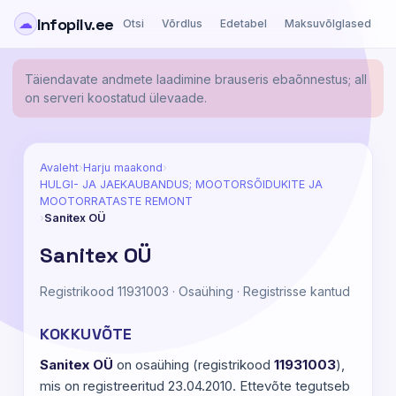
Infopilv.ee
☁
Otsi
Võrdlus
Edetabel
Maksuvõlglased
Ä
Täiendavate andmete laadimine brauseris ebaõnnestus; all
on serveri koostatud ülevaade.
Avaleht
›
Harju maakond
›
HULGI- JA JAEKAUBANDUS; MOOTORSÕIDUKITE JA
MOOTORRATASTE REMONT
›
Sanitex OÜ
Sanitex OÜ
Registrikood 11931003 · Osaühing · Registrisse kantud
KOKKUVÕTE
Sanitex OÜ
on osaühing (registrikood
11931003
),
mis on registreeritud 23.04.2010. Ettevõte tegutseb