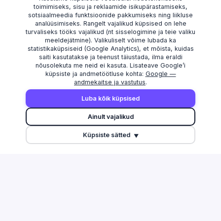
toimimiseks, sisu ja reklaamide isikupärastamiseks,
sotsiaalmeedia funktsioonide pakkumiseks ning liikluse
analüüsimiseks. Rangelt vajalikud küpsised on lehe
turvaliseks tööks vajalikud (nt sisselogimine ja teie valiku
meeldejätmine). Valikuliselt võime lubada ka
statistikaküpsiseid (Google Analytics), et mõista, kuidas
saiti kasutatakse ja teenust täiustada, ilma eraldi
nõusolekuta me neid ei kasuta. Lisateave Google’i
küpsiste ja andmetöötluse kohta:
Google —
andmekaitse ja vastutus
.
AVASTAMA
MAAKONNAD
Luba kõik küpsised
Otsi
Harju maakond
Ainult vajalikud
Edetabel
Tartu maakond
Küpsiste sätted
Maksuvõlglased
Pärnu maakond
▼
Suurimate äriseostega isikud
Ida-Viru maakond
Esitamata majandusaasta
aruanded
Tulu edetabel
Üleriigiline ülevaade