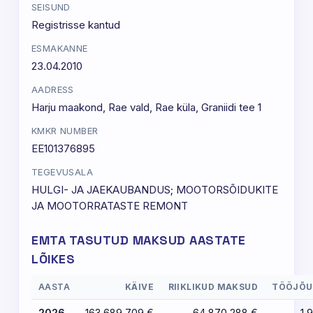
SEISUND
Registrisse kantud
ESMAKANNE
23.04.2010
AADRESS
Harju maakond, Rae vald, Rae küla, Graniidi tee 1
KMKR NUMBER
EE101376895
TEGEVUSALA
HULGI- JA JAEKAUBANDUS; MOOTORSÕIDUKITE
JA MOOTORRATASTE REMONT
EMTA TASUTUD MAKSUD AASTATE
LÕIKES
AASTA
KÄIVE
RIIKLIKUD MAKSUD
TÖÖJÕU
2026
163 689 709 €
64 870 288 €
1 