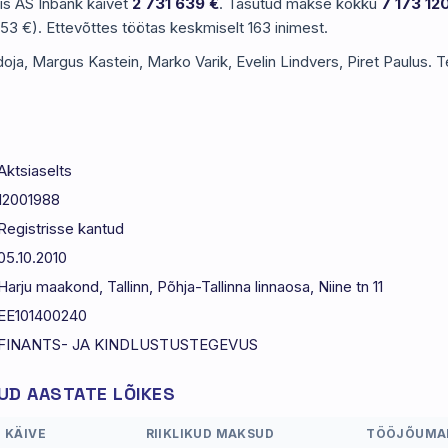
ris AS Inbank käivet
2 731 639 €
. Tasutud makse kokku
7 173 12
3 €). Ettevõttes töötas keskmiselt 163 inimest.
doja, Margus Kastein, Marko Varik, Evelin Lindvers, Piret Paulus. Te
Aktsiaselts
12001988
Registrisse kantud
05.10.2010
Harju maakond, Tallinn, Põhja-Tallinna linnaosa, Niine tn 11
EE101400240
FINANTS- JA KINDLUSTUSTEGEVUS
D AASTATE LÕIKES
KÄIVE
RIIKLIKUD MAKSUD
TÖÖJÕUMA