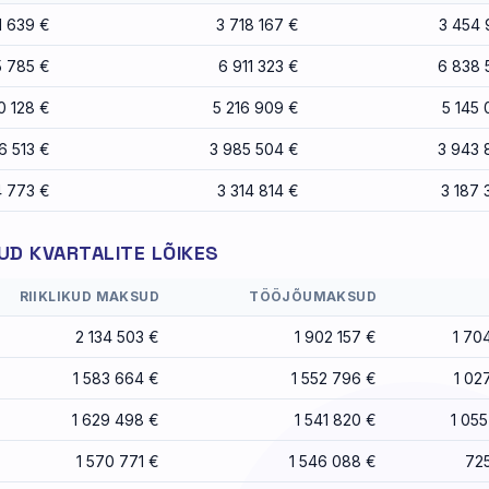
1 639 €
3 718 167 €
3 454 
5 785 €
6 911 323 €
6 838 
0 128 €
5 216 909 €
5 145 
6 513 €
3 985 504 €
3 943 
4 773 €
3 314 814 €
3 187 
D KVARTALITE LÕIKES
RIIKLIKUD MAKSUD
TÖÖJÕUMAKSUD
2 134 503 €
1 902 157 €
1 70
1 583 664 €
1 552 796 €
1 02
1 629 498 €
1 541 820 €
1 05
1 570 771 €
1 546 088 €
725