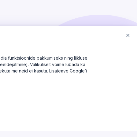
×
dia funktsioonide pakkumiseks ning liikluse
meeldejätmine). Valikuliselt võime lubada ka
olekuta me neid ei kasuta. Lisateave Google’i
.
ABI & INFO
Korduma kippuvad küsimused
Kontakt
Äriregister