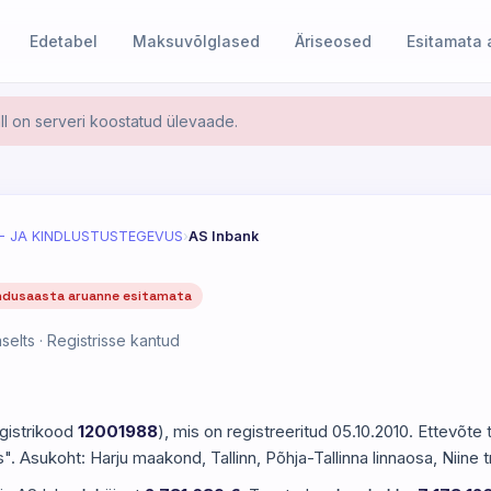
Edetabel
Maksuvõlglased
Äriseosed
Esitamata
l on serveri koostatud ülevaade.
- JA KINDLUSTUSTEGEVUS
›
AS Inbank
ndusaasta aruanne esitamata
selts · Registrisse kantud
egistrikood
12001988
), mis on registreeritud 05.10.2010. Ettevõt
". Asukoht: Harju maakond, Tallinn, Põhja-Tallinna linnaosa, Niine tn