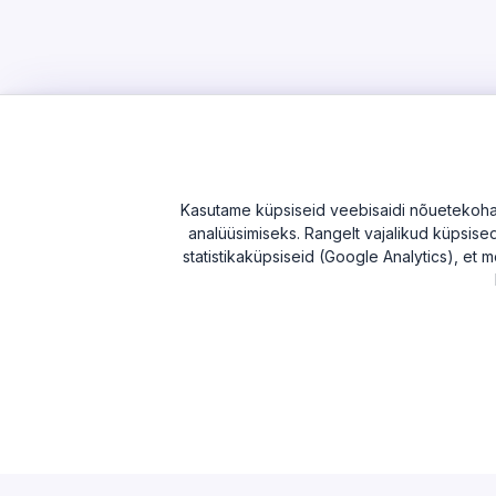
Kasutame küpsiseid veebisaidi nõuetekohase
analüüsimiseks. Rangelt vajalikud küpsised 
statistikaküpsiseid (Google Analytics), et m
AVASTAMA
MAAKONN
Otsi
Harju ma
Edetabel
Tartu ma
Maksuvõlglased
Pärnu ma