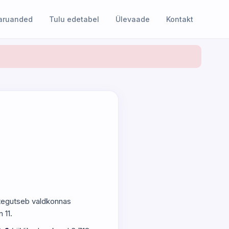
 aruanded
Tulu edetabel
Ülevaade
Kontakt
e tegutseb valdkonnas
 11.