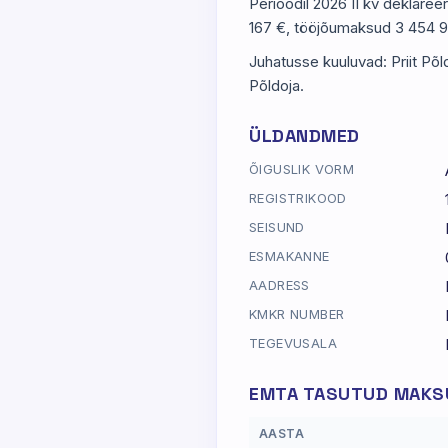
Perioodil 2026 II kv deklaree
167 €, tööjõumaksud 3 454 95
Juhatusse kuuluvad: Priit Põl
Põldoja.
ÜLDANDMED
ÕIGUSLIK VORM
REGISTRIKOOD
SEISUND
ESMAKANNE
AADRESS
KMKR NUMBER
TEGEVUSALA
EMTA TASUTUD MAKSU
AASTA