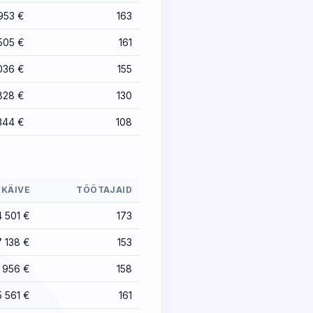
953 €
163
505 €
161
036 €
155
828 €
130
344 €
108
KÄIVE
TÖÖTAJAID
4 501 €
173
7 138 €
153
5 956 €
158
 561 €
161