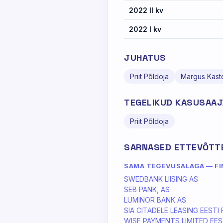
2022 II kv
2022 I kv
JUHATUS
Priit Põldoja
Margus Kast
TEGELIKUD KASUSAA
Priit Põldoja
SARNASED ETTEVÕTT
SAMA TEGEVUSALAGA — FI
SWEDBANK LIISING AS
SEB PANK, AS
LUMINOR BANK AS
SIA CITADELE LEASING EESTI F
WISE PAYMENTS LIMITED EEST