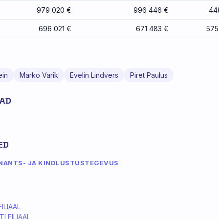
979 020 €
996 446 €
44
696 021 €
671 483 €
575
ein
Marko Varik
Evelin Lindvers
Piret Paulus
JAD
ED
NANTS- JA KINDLUSTUSTEGEVUS
ILIAAL
I FILIAAL