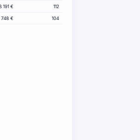
8 191 €
112
 748 €
104