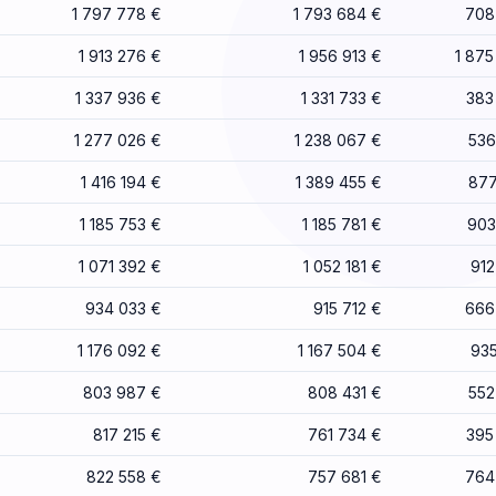
1 797 778 €
1 793 684 €
708
1 913 276 €
1 956 913 €
1 875
1 337 936 €
1 331 733 €
383
1 277 026 €
1 238 067 €
536
1 416 194 €
1 389 455 €
877
1 185 753 €
1 185 781 €
903
1 071 392 €
1 052 181 €
912
934 033 €
915 712 €
666
1 176 092 €
1 167 504 €
935
803 987 €
808 431 €
552
817 215 €
761 734 €
395
822 558 €
757 681 €
764