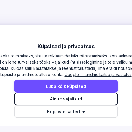
Küpsised ja privaatsus
ks toimimiseks, sisu ja reklaamide isikupärastamiseks, sotsiaalmee
on lehe turvaliseks tööks vajalikud (nt sisselogimine ja teie valiku 
õista, kuidas saiti kasutatakse ja teenust täiustada, ilma eraldi nõus
küpsiste ja andmetöötluse kohta:
Google — andmekaitse ja vastutus
Luba kõik küpsised
AD
TEGEVUSALAD
Ainult vajalikud
akond
Info ja side
Küpsiste sätted
▼
akond
Töötlev tööstus
akond
Ehitus