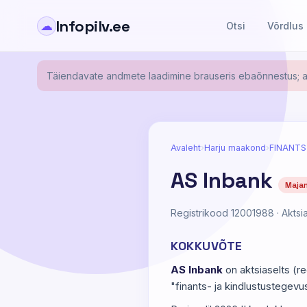
Infopilv.ee
☁
Otsi
Võrdlus
Täiendavate andmete laadimine brauseris ebaõnnestus; al
Avaleht
›
Harju maakond
›
FINANTS
AS Inbank
Maja
Registrikood 12001988 · Aktsia
KOKKUVÕTE
AS Inbank
on aktsiaselts (r
"finants- ja kindlustustegevus