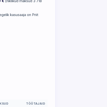
0 €
(riiklikud maksud 3 718
gelik kasusaaja on Priit
KSUD
TÖÖTAJAID