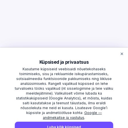
×
Küpsised ja privaatsus
Kasutame küpsiseid veebisaidi nõuetekohaseks
toimimiseks, sisu ja reklaamide isikupärastamiseks,
sotsiaalmeedia funktsioonide pakkumiseks ning liikluse
analüüsimiseks. Rangelt vajalikud küpsised on lehe
turvaliseks tööks vajalikud (nt sisselogimine ja teie valiku
meeldejätmine). Valikuliselt võime lubada ka
statistikaküpsiseid (Google Analytics), et mõista, kuidas
saiti kasutatakse ja teenust täiustada, ilma eraldi
nõusolekuta me neid ei kasuta. Lisateave Google’i
küpsiste ja andmetöötluse kohta:
Google —
andmekaitse ja vastutus
.
AVASTAMA
MAAKONNAD
Luba kõik küpsised