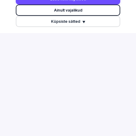
Otsi
Harju maakond
Ainult vajalikud
Edetabel
Tartu maakond
Küpsiste sätted
Maksuvõlglased
Pärnu maakond
▼
Suurimate äriseostega isikud
Ida-Viru maakond
Esitamata majandusaasta
aruanded
Tulu edetabel
Üleriigiline ülevaade
Võrdle ettevõtteid
TEGEVUSALAD
ABI & INFO
Info ja side
Korduma kippuvad küsimused
Töötlev tööstus
Kontakt
Ehitus
Äriregister
Finants ja kindlustus
EMTA avaandmed