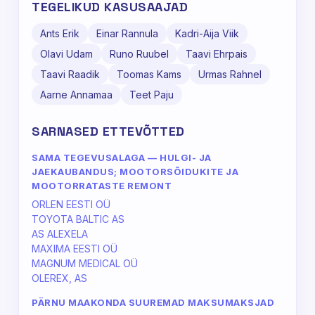
TEGELIKUD KASUSAAJAD
Ants Erik
Einar Rannula
Kadri-Aija Viik
Olavi Udam
Runo Ruubel
Taavi Ehrpais
Taavi Raadik
Toomas Kams
Urmas Rahnel
Aarne Annamaa
Teet Paju
SARNASED ETTEVÕTTED
SAMA TEGEVUSALAGA — HULGI- JA
JAEKAUBANDUS; MOOTORSÕIDUKITE JA
MOOTORRATASTE REMONT
ORLEN EESTI OÜ
TOYOTA BALTIC AS
AS ALEXELA
MAXIMA EESTI OÜ
MAGNUM MEDICAL OÜ
OLEREX, AS
PÄRNU MAAKONDA SUUREMAD MAKSUMAKSJAD