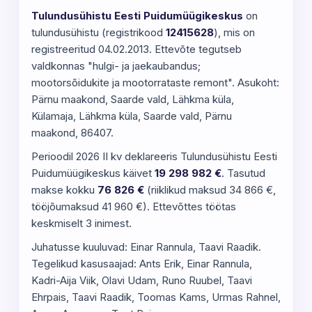
Tulundusühistu Eesti Puidumüügikeskus
on
tulundusühistu (registrikood
12415628
), mis on
registreeritud 04.02.2013. Ettevõte tegutseb
valdkonnas "hulgi- ja jaekaubandus;
mootorsõidukite ja mootorrataste remont". Asukoht:
Pärnu maakond, Saarde vald, Lähkma küla,
Külamaja, Lähkma küla, Saarde vald, Pärnu
maakond, 86407.
Perioodil 2026 II kv deklareeris Tulundusühistu Eesti
Puidumüügikeskus käivet
19 298 982 €
. Tasutud
makse kokku
76 826 €
(riiklikud maksud 34 866 €,
tööjõumaksud 41 960 €). Ettevõttes töötas
keskmiselt 3 inimest.
Juhatusse kuuluvad: Einar Rannula, Taavi Raadik.
Tegelikud kasusaajad: Ants Erik, Einar Rannula,
Kadri-Aija Viik, Olavi Udam, Runo Ruubel, Taavi
Ehrpais, Taavi Raadik, Toomas Kams, Urmas Rahnel,