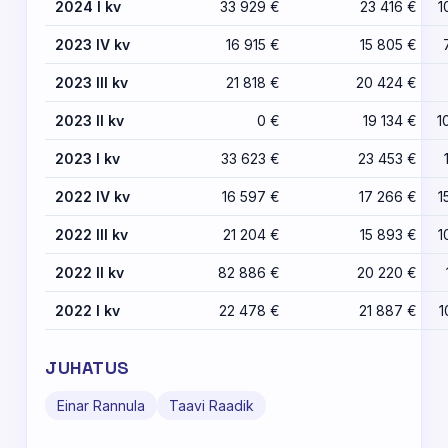
2024 I kv
33 929 €
23 416 €
1
2023 IV kv
16 915 €
15 805 €
2023 III kv
21 818 €
20 424 €
2023 II kv
0 €
19 134 €
1
2023 I kv
33 623 €
23 453 €
2022 IV kv
16 597 €
17 266 €
1
2022 III kv
21 204 €
15 893 €
1
2022 II kv
82 886 €
20 220 €
2022 I kv
22 478 €
21 887 €
1
JUHATUS
Einar Rannula
Taavi Raadik