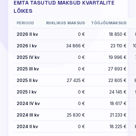
EMTA TASUTUD MAKSUD KVARTALITE
LÕIKES
PERIOOD
RIIKLIKUD MAKSUD
TÖÖJÕUMAKSUD
2026 II kv
0 €
18 850 €
2026 I kv
34 866 €
23 110 €
1
2025 IV kv
0 €
19 996 €
2025 III kv
0 €
27 893 €
2025 II kv
27 425 €
22 805 €
2025 I kv
0 €
24 145 €
2024 IV kv
0 €
18 617 €
2024 III kv
25 830 €
21 233 €
2024 II kv
0 €
18 225 €