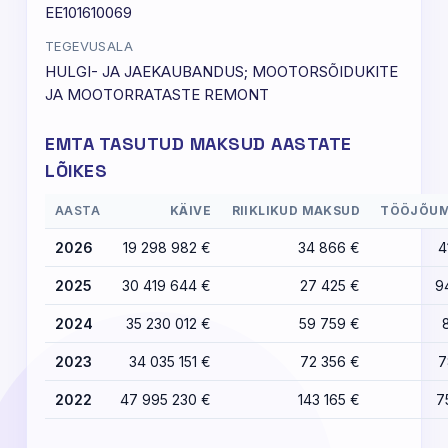
EE101610069
TEGEVUSALA
HULGI- JA JAEKAUBANDUS; MOOTORSÕIDUKITE
JA MOOTORRATASTE REMONT
EMTA TASUTUD MAKSUD AASTATE
LÕIKES
AASTA
KÄIVE
RIIKLIKUD MAKSUD
TÖÖJÕU
2026
19 298 982 €
34 866 €
4
2025
30 419 644 €
27 425 €
9
2024
35 230 012 €
59 759 €
2023
34 035 151 €
72 356 €
7
2022
47 995 230 €
143 165 €
7