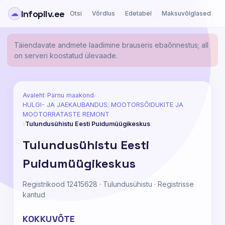
Infopilv.ee
☁
Otsi
Võrdlus
Edetabel
Maksuvõlglased
Ä
Täiendavate andmete laadimine brauseris ebaõnnestus; all
on serveri koostatud ülevaade.
Avaleht
›
Pärnu maakond
›
HULGI- JA JAEKAUBANDUS; MOOTORSÕIDUKITE JA
MOOTORRATASTE REMONT
›
Tulundusühistu Eesti Puidumüügikeskus
Tulundusühistu Eesti
Puidumüügikeskus
Registrikood 12415628 · Tulundusühistu · Registrisse
kantud
KOKKUVÕTE