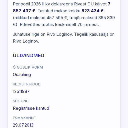
Perioodil 2026 II kv deklareeris Rivest OÜ käivet
7
857 437 €
. Tasutud makse kokku
823 434 €
(riiklikud maksud 457 595 €, tööjõumaksud 365 839
€). Ettevõttes töötas keskmiselt 70 inimest.
Juhatuse liige on Rivo Loginov. Tegelik kasusaaja on
Rivo Loginov.
ÜLDANDMED
ÕIGUSLIK VORM
Osaühing
REGISTRIKOOD
12511987
SEISUND
Registrisse kantud
ESMAKANNE
29.07.2013