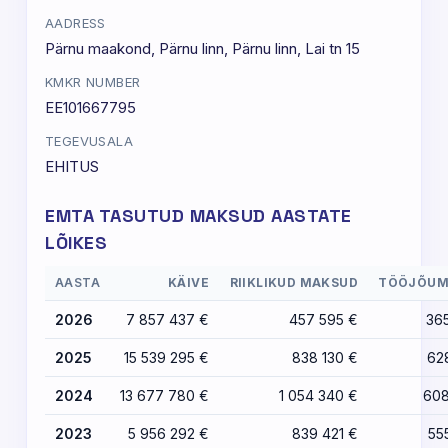
AADRESS
Pärnu maakond, Pärnu linn, Pärnu linn, Lai tn 15
KMKR NUMBER
EE101667795
TEGEVUSALA
EHITUS
EMTA TASUTUD MAKSUD AASTATE
LÕIKES
AASTA
KÄIVE
RIIKLIKUD MAKSUD
TÖÖJÕUM
2026
7 857 437 €
457 595 €
36
2025
15 539 295 €
838 130 €
62
2024
13 677 780 €
1 054 340 €
608
2023
5 956 292 €
839 421 €
55