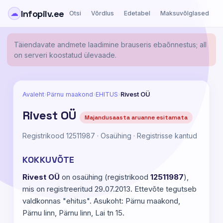
Infopilv.ee
☁
Otsi
Võrdlus
Edetabel
Maksuvõlglased
Ä
Täiendavate andmete laadimine brauseris ebaõnnestus; all
on serveri koostatud ülevaade.
Avaleht
›
Pärnu maakond
›
EHITUS
›
Rivest OÜ
Rivest OÜ
Majandusaasta aruanne esitamata
Registrikood 12511987 · Osaühing · Registrisse kantud
KOKKUVÕTE
Rivest OÜ
on osaühing (registrikood
12511987
),
mis on registreeritud 29.07.2013. Ettevõte tegutseb
valdkonnas "ehitus". Asukoht: Pärnu maakond,
Pärnu linn, Pärnu linn, Lai tn 15.