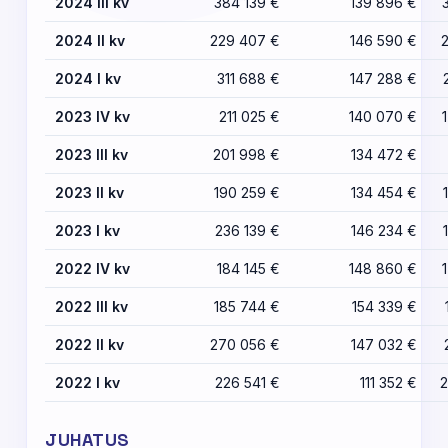
2024 III kv
384 139 €
139 896 €
2024 II kv
229 407 €
146 590 €
2024 I kv
311 688 €
147 288 €
2023 IV kv
211 025 €
140 070 €
2023 III kv
201 998 €
134 472 €
2023 II kv
190 259 €
134 454 €
2023 I kv
236 139 €
146 234 €
2022 IV kv
184 145 €
148 860 €
2022 III kv
185 744 €
154 339 €
2022 II kv
270 056 €
147 032 €
2022 I kv
226 541 €
111 352 €
2
JUHATUS