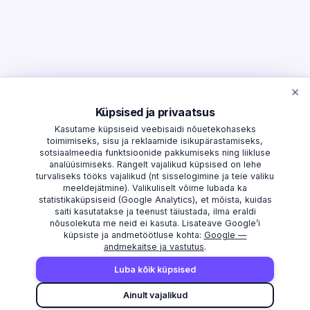
×
Küpsised ja privaatsus
Kasutame küpsiseid veebisaidi nõuetekohaseks
toimimiseks, sisu ja reklaamide isikupärastamiseks,
sotsiaalmeedia funktsioonide pakkumiseks ning liikluse
analüüsimiseks. Rangelt vajalikud küpsised on lehe
turvaliseks tööks vajalikud (nt sisselogimine ja teie valiku
meeldejätmine). Valikuliselt võime lubada ka
statistikaküpsiseid (Google Analytics), et mõista, kuidas
saiti kasutatakse ja teenust täiustada, ilma eraldi
nõusolekuta me neid ei kasuta. Lisateave Google’i
küpsiste ja andmetöötluse kohta:
Google —
andmekaitse ja vastutus
.
AVASTAMA
MAAKONNAD
Luba kõik küpsised
Otsi
Harju maakond
Ainult vajalikud
Edetabel
Tartu maakond