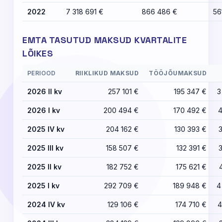
2022
7 318 691 €
866 486 €
56
EMTA TASUTUD MAKSUD KVARTALITE
LÕIKES
PERIOOD
RIIKLIKUD MAKSUD
TÖÖJÕUMAKSUD
2026 II kv
257 101 €
195 347 €
3
2026 I kv
200 494 €
170 492 €
4
2025 IV kv
204 162 €
130 393 €
2025 III kv
158 507 €
132 391 €
2025 II kv
182 752 €
175 621 €
2025 I kv
292 709 €
189 948 €
4
2024 IV kv
129 106 €
174 710 €
4