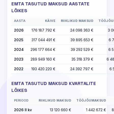
EMTA TASUTUD MAKSUD AASTATE
LÕIKES
AASTA
KÄIVE
RIIKLIKUD MAKSUD
TÖÖJÕU
2026
176 187 792 €
24 098 363 €
3 0
2025
317 044 491 €
39 895 653 €
6 7
2024
296 177 664 €
39 292 529 €
6 5
2023
289 949 160 €
35 318 379 €
6 4
2022
193 420 220 €
24 392 797 €
6 
EMTA TASUTUD MAKSUD KVARTALITE
LÕIKES
PERIOOD
RIIKLIKUD MAKSUD
TÖÖJÕUMAKSUD
2026 II kv
13 120 660 €
1 442 672 €
8