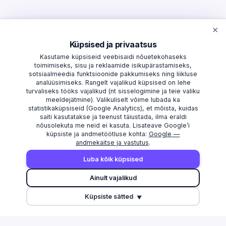
×
Küpsised ja privaatsus
Kasutame küpsiseid veebisaidi nõuetekohaseks
toimimiseks, sisu ja reklaamide isikupärastamiseks,
sotsiaalmeedia funktsioonide pakkumiseks ning liikluse
analüüsimiseks. Rangelt vajalikud küpsised on lehe
turvaliseks tööks vajalikud (nt sisselogimine ja teie valiku
meeldejätmine). Valikuliselt võime lubada ka
statistikaküpsiseid (Google Analytics), et mõista, kuidas
saiti kasutatakse ja teenust täiustada, ilma eraldi
nõusolekuta me neid ei kasuta. Lisateave Google’i
küpsiste ja andmetöötluse kohta:
Google —
andmekaitse ja vastutus
.
AVASTAMA
MAAKONNAD
Luba kõik küpsised
Otsi
Harju maakond
Ainult vajalikud
Edetabel
Tartu maakond
Küpsiste sätted
Maksuvõlglased
Pärnu maakond
▼
Suurimate äriseostega isikud
Ida-Viru maakond