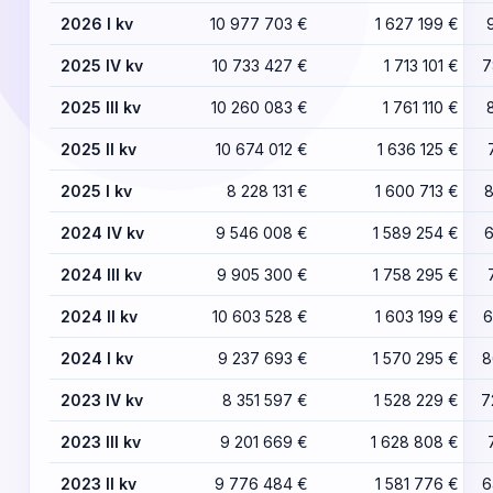
2026 I kv
10 977 703 €
1 627 199 €
2025 IV kv
10 733 427 €
1 713 101 €
7
2025 III kv
10 260 083 €
1 761 110 €
2025 II kv
10 674 012 €
1 636 125 €
2025 I kv
8 228 131 €
1 600 713 €
8
2024 IV kv
9 546 008 €
1 589 254 €
6
2024 III kv
9 905 300 €
1 758 295 €
2024 II kv
10 603 528 €
1 603 199 €
6
2024 I kv
9 237 693 €
1 570 295 €
8
2023 IV kv
8 351 597 €
1 528 229 €
7
2023 III kv
9 201 669 €
1 628 808 €
2023 II kv
9 776 484 €
1 581 776 €
6