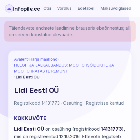
Infopilv.ee
☁
Otsi
Võrdlus
Edetabel
Maksuvõlglased
Ä
Täiendavate andmete laadimine brauseris ebaõnnestus; all
on serveri koostatud ülevaade.
Avaleht
›
Harju maakond
›
HULGI- JA JAEKAUBANDUS; MOOTORSÕIDUKITE JA
MOOTORRATASTE REMONT
›
Lidl Eesti OÜ
Lidl Eesti OÜ
Registrikood 14131773 · Osaühing · Registrisse kantud
KOKKUVÕTE
Lidl Eesti OÜ
on osaühing (registrikood
14131773
),
mis on registreeritud 12.10.2016. Ettevõte tegutseb