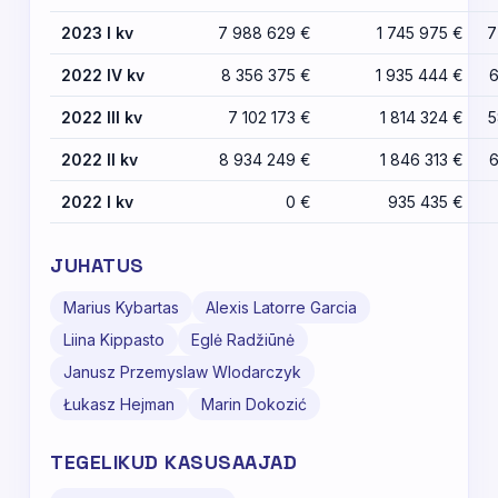
2023 I kv
7 988 629 €
1 745 975 €
7
2022 IV kv
8 356 375 €
1 935 444 €
6
2022 III kv
7 102 173 €
1 814 324 €
5
2022 II kv
8 934 249 €
1 846 313 €
6
2022 I kv
0 €
935 435 €
JUHATUS
Marius Kybartas
Alexis Latorre Garcia
Liina Kippasto
Eglė Radžiūnė
Janusz Przemyslaw Wlodarczyk
Łukasz Hejman
Marin Dokozić
TEGELIKUD KASUSAAJAD