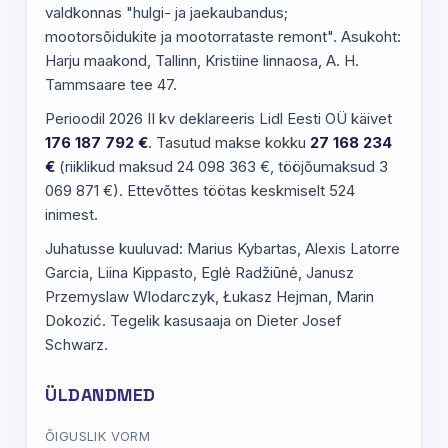
valdkonnas "hulgi- ja jaekaubandus;
mootorsõidukite ja mootorrataste remont". Asukoht:
Harju maakond, Tallinn, Kristiine linnaosa, A. H.
Tammsaare tee 47.
Perioodil 2026 II kv deklareeris Lidl Eesti OÜ käivet
176 187 792 €
. Tasutud makse kokku
27 168 234
€
(riiklikud maksud 24 098 363 €, tööjõumaksud 3
069 871 €). Ettevõttes töötas keskmiselt 524
inimest.
Juhatusse kuuluvad: Marius Kybartas, Alexis Latorre
Garcia, Liina Kippasto, Eglė Radžiūnė, Janusz
Przemyslaw Wlodarczyk, Łukasz Hejman, Marin
Dokozić. Tegelik kasusaaja on Dieter Josef
Schwarz.
ÜLDANDMED
ÕIGUSLIK VORM