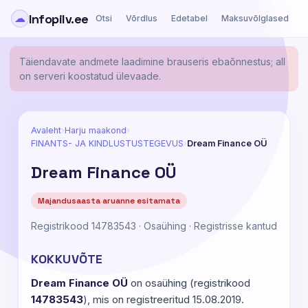
Infopilv.ee
☁
Otsi
Võrdlus
Edetabel
Maksuvõlglased
Ä
Täiendavate andmete laadimine brauseris ebaõnnestus; all
on serveri koostatud ülevaade.
Avaleht
›
Harju maakond
›
FINANTS- JA KINDLUSTUSTEGEVUS
›
Dream Finance OÜ
Dream Finance OÜ
Majandusaasta aruanne esitamata
Registrikood 14783543 · Osaühing · Registrisse kantud
KOKKUVÕTE
Dream Finance OÜ
on osaühing (registrikood
14783543
), mis on registreeritud 15.08.2019.