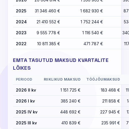
2025
31 346 460 €
1 682 930 €
87
2024
21 410 552 €
1 752 244 €
53
2023
9 555 778 €
1 116 540 €
34
2022
10 811 385 €
471 787 €
11
EMTA TASUTUD MAKSUD KVARTALITE
LÕIKES
PERIOOD
RIIKLIKUD MAKSUD
TÖÖJÕUMAKSUD
2026 II kv
1 151 725 €
183 468 €
1
2026 I kv
385 240 €
211 858 €
1
2025 IV kv
448 692 €
227 945 €
1
2025 III kv
410 839 €
235 991 €
7