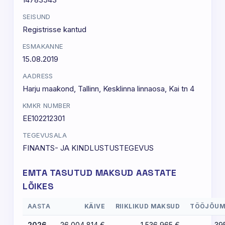
SEISUND
Registrisse kantud
ESMAKANNE
15.08.2019
AADRESS
Harju maakond, Tallinn, Kesklinna linnaosa, Kai tn 4
KMKR NUMBER
EE102212301
TEGEVUSALA
FINANTS- JA KINDLUSTUSTEGEVUS
EMTA TASUTUD MAKSUD AASTATE
LÕIKES
AASTA
KÄIVE
RIIKLIKUD MAKSUD
TÖÖJÕUM
2026
26 004 814 €
1 536 965 €
39