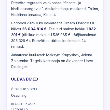
Ettevõte tegutseb valdkonnas "finants- ja
kindlustustegevus". Asukoht: Harju maakond, Tallinn,
Kesklinna linnaosa, Kai tn 4.
Perioodil 2026 II kv deklareeris Dream Finance OÜ
käivet
26 004 814 €
. Tasutud makse kokku
1 932
291 €
(riiklikud maksud 1 536 965 €, tööjõumaksud
395 326 €). Ettevõttes töötas keskmiselt 24
inimest.
Juhatusse kuuluvad: Maksym Krupyshev, Jelena
Zolotenko. Tegelik kasusaaja on Alexander Horst
Riedinger.
ÜLDANDMED
ÕIGUSLIK VORM
Osaühing
REGISTRIKOOD
14783543