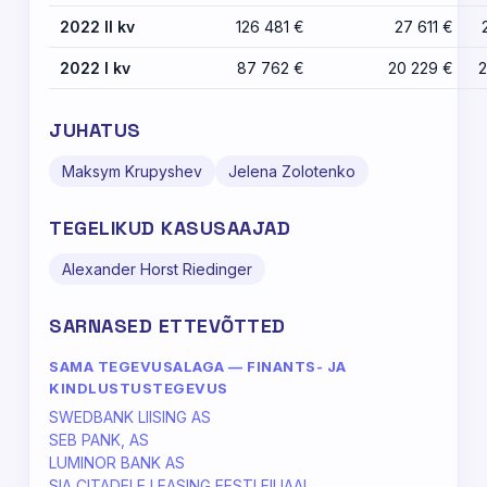
2022 II kv
126 481 €
27 611 €
2022 I kv
87 762 €
20 229 €
2
JUHATUS
Maksym Krupyshev
Jelena Zolotenko
TEGELIKUD KASUSAAJAD
Alexander Horst Riedinger
SARNASED ETTEVÕTTED
SAMA TEGEVUSALAGA — FINANTS- JA
KINDLUSTUSTEGEVUS
SWEDBANK LIISING AS
SEB PANK, AS
LUMINOR BANK AS
SIA CITADELE LEASING EESTI FILIAAL