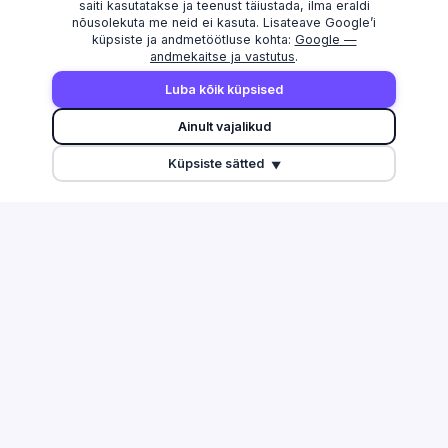
saiti kasutatakse ja teenust täiustada, ilma eraldi
nõusolekuta me neid ei kasuta. Lisateave Google’i
küpsiste ja andmetöötluse kohta:
Google —
andmekaitse ja vastutus
.
AVASTAMA
MAAKONNAD
Luba kõik küpsised
Otsi
Harju maakond
Ainult vajalikud
Edetabel
Tartu maakond
Küpsiste sätted
Maksuvõlglased
Pärnu maakond
▼
Suurimate äriseostega isikud
Ida-Viru maakond
Esitamata majandusaasta
aruanded
Tulu edetabel
Üleriigiline ülevaade
Võrdle ettevõtteid
TEGEVUSALAD
ABI & INFO
Info ja side
Korduma kippuvad küsimused