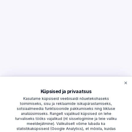
×
Küpsised ja privaatsus
Kasutame küpsiseid veebisaidi nõuetekohaseks
toimimiseks, sisu ja reklaamide isikupärastamiseks,
sotsiaalmeedia funktsioonide pakkumiseks ning liikluse
analüüsimiseks. Rangelt vajalikud küpsised on lehe
turvaliseks tööks vajalikud (nt sisselogimine ja teie valiku
meeldejätmine). Valikuliselt võime lubada ka
statistikaküpsiseid (Google Analytics), et mõista, kuidas