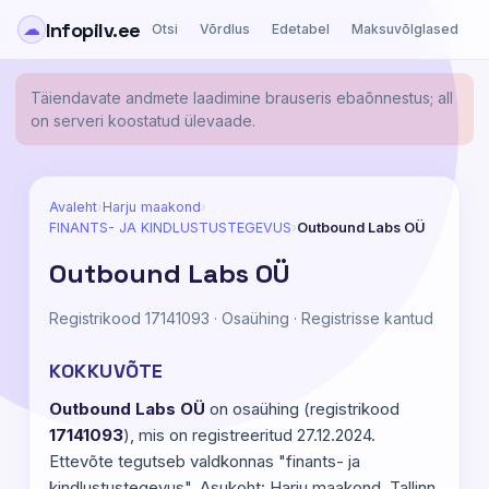
Infopilv.ee
☁
Otsi
Võrdlus
Edetabel
Maksuvõlglased
Ä
Täiendavate andmete laadimine brauseris ebaõnnestus; all
on serveri koostatud ülevaade.
Avaleht
›
Harju maakond
›
FINANTS- JA KINDLUSTUSTEGEVUS
›
Outbound Labs OÜ
Outbound Labs OÜ
Registrikood 17141093 · Osaühing · Registrisse kantud
KOKKUVÕTE
Outbound Labs OÜ
on osaühing (registrikood
17141093
), mis on registreeritud 27.12.2024.
Ettevõte tegutseb valdkonnas "finants- ja
kindlustustegevus". Asukoht: Harju maakond, Tallinn,