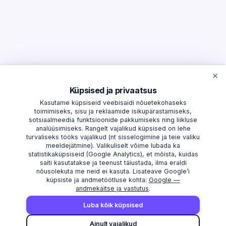
×
Küpsised ja privaatsus
Kasutame küpsiseid veebisaidi nõuetekohaseks
toimimiseks, sisu ja reklaamide isikupärastamiseks,
sotsiaalmeedia funktsioonide pakkumiseks ning liikluse
analüüsimiseks. Rangelt vajalikud küpsised on lehe
turvaliseks tööks vajalikud (nt sisselogimine ja teie valiku
meeldejätmine). Valikuliselt võime lubada ka
statistikaküpsiseid (Google Analytics), et mõista, kuidas
saiti kasutatakse ja teenust täiustada, ilma eraldi
nõusolekuta me neid ei kasuta. Lisateave Google’i
küpsiste ja andmetöötluse kohta:
Google —
andmekaitse ja vastutus
.
AVASTAMA
MAAKONNAD
Luba kõik küpsised
Otsi
Harju maakond
Ainult vajalikud