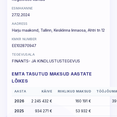
ESMAKANNE
27.12.2024
AADRESS
Harju maakond, Tallinn, Kesklinna linnaosa, Ahtri tn 12
KMKR NUMBER
EE102870947
TEGEVUSALA
FINANTS- JA KINDLUSTUSTEGEVUS
EMTA TASUTUD MAKSUD AASTATE
LÕIKES
AASTA
KÄIVE
RIIKLIKUD MAKSUD
TÖÖJÕUMA
2026
2 245 432 €
160 191 €
39
2025
934 271 €
53 932 €