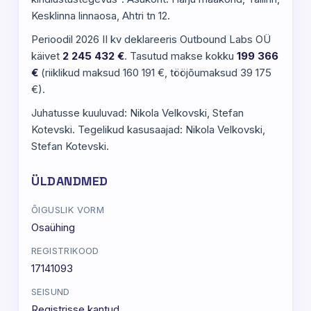
Kesklinna linnaosa, Ahtri tn 12.
Perioodil 2026 II kv deklareeris Outbound Labs OÜ
käivet
2 245 432 €
. Tasutud makse kokku
199 366
€
(riiklikud maksud 160 191 €, tööjõumaksud 39 175
€).
Juhatusse kuuluvad: Nikola Velkovski, Stefan
Kotevski. Tegelikud kasusaajad: Nikola Velkovski,
Stefan Kotevski.
ÜLDANDMED
ÕIGUSLIK VORM
Osaühing
REGISTRIKOOD
17141093
SEISUND
Registrisse kantud