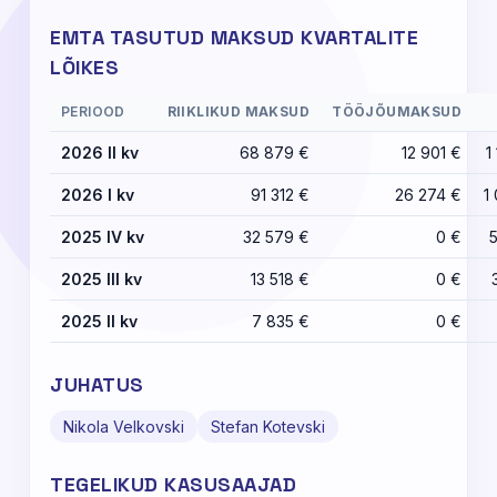
EMTA TASUTUD MAKSUD KVARTALITE
LÕIKES
PERIOOD
RIIKLIKUD MAKSUD
TÖÖJÕUMAKSUD
2026 II kv
68 879 €
12 901 €
1
2026 I kv
91 312 €
26 274 €
1
2025 IV kv
32 579 €
0 €
2025 III kv
13 518 €
0 €
2025 II kv
7 835 €
0 €
JUHATUS
Nikola Velkovski
Stefan Kotevski
TEGELIKUD KASUSAAJAD