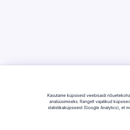
Kasutame küpsiseid veebisaidi nõuetekohase
analüüsimiseks. Rangelt vajalikud küpsised 
statistikaküpsiseid (Google Analytics), et m