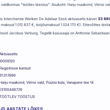
b valdkonnas "töötlev tööstus". Asukoht: Harju maakond, Viimsi val
ris Interchemie Werken De Adelaar Eesti aktsiaselts käivet
33 88
ud maksud 1 012 837 €, tööjõumaksud 1 024 170 €). Ettevõttes tööta
David Jacobus Verburg. Tegelik kasusaaja on Anthonie Sebastiaan
Aktsiaselts
10009120
Registrisse kantud
31.01.1996
Harju maakond, Viimsi vald, Püünsi küla, Vanapere tee 14
EE100446726
TÖÖTLEV TÖÖSTUS
D AASTATE LÕIKES