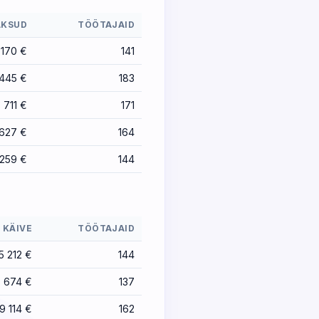
KSUD
TÖÖTAJAID
 170 €
141
 445 €
183
 711 €
171
 627 €
164
 259 €
144
KÄIVE
TÖÖTAJAID
5 212 €
144
5 674 €
137
19 114 €
162