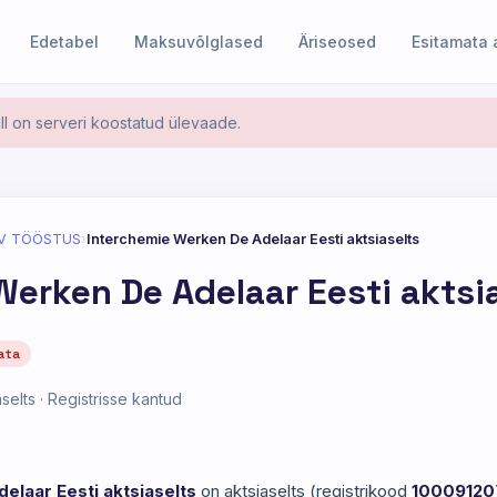
Edetabel
Maksuvõlglased
Äriseosed
Esitamata
l on serveri koostatud ülevaade.
V TÖÖSTUS
›
Interchemie Werken De Adelaar Eesti aktsiaselts
Werken De Adelaar Eesti aktsi
ata
selts · Registrisse kantud
elaar Eesti aktsiaselts
on aktsiaselts (registrikood
10009120