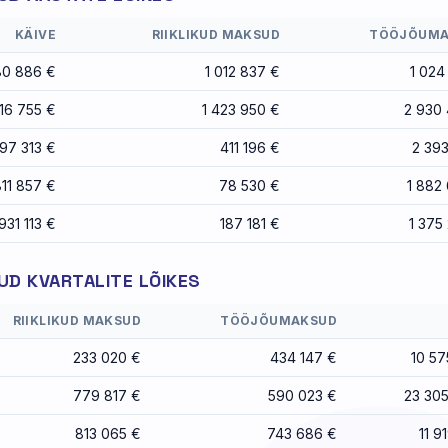
KÄIVE
RIIKLIKUD MAKSUD
TÖÖJÕUMA
80 886 €
1 012 837 €
1 024
16 755 €
1 423 950 €
2 930
97 313 €
411 196 €
2 393
811 857 €
78 530 €
1 882
931 113 €
187 181 €
1 375
D KVARTALITE LÕIKES
RIIKLIKUD MAKSUD
TÖÖJÕUMAKSUD
233 020 €
434 147 €
10 57
779 817 €
590 023 €
23 30
813 065 €
743 686 €
11 9