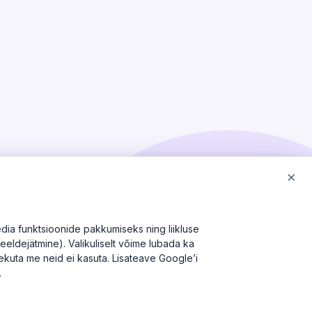
×
dia funktsioonide pakkumiseks ning liikluse
meeldejätmine). Valikuliselt võime lubada ka
olekuta me neid ei kasuta. Lisateave Google’i
.