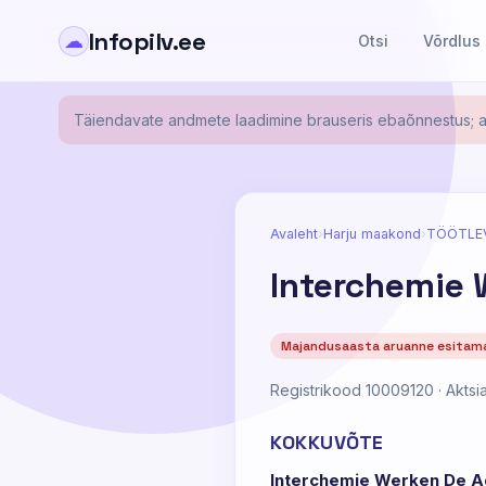
Infopilv.ee
☁
Otsi
Võrdlus
Täiendavate andmete laadimine brauseris ebaõnnestus; al
Avaleht
›
Harju maakond
›
TÖÖTLE
Interchemie 
Majandusaasta aruanne esitam
Registrikood 10009120 · Aktsia
KOKKUVÕTE
Interchemie Werken De Ad