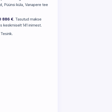
d, Püünsi küla, Vanapere tee
0 886 €
. Tasutud makse
s keskmiselt 141 inimest.
 Tesink.