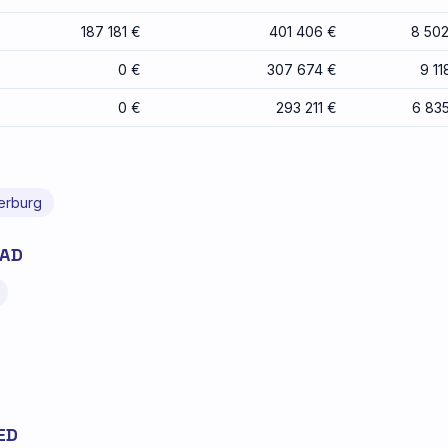
187 181 €
401 406 €
8 50
0 €
307 674 €
9 11
0 €
293 211 €
6 83
erburg
JAD
ED