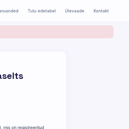
 aruanded
Tulu edetabel
Ülevaade
Kontakt
aselts
), mis on registreeritud