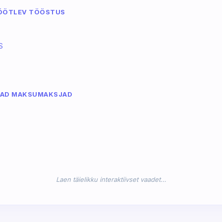
ÖÖTLEV TÖÖSTUS
S
MAD MAKSUMAKSJAD
Laen täielikku interaktiivset vaadet…