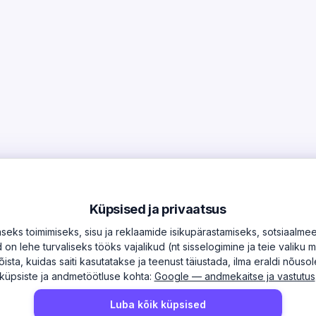
Küpsised ja privaatsus
ks toimimiseks, sisu ja reklaamide isikupärastamiseks, sotsiaalmee
on lehe turvaliseks tööks vajalikud (nt sisselogimine ja teie valiku 
õista, kuidas saiti kasutatakse ja teenust täiustada, ilma eraldi nõus
küpsiste ja andmetöötluse kohta:
Google — andmekaitse ja vastutus
Luba kõik küpsised