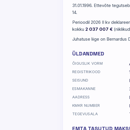
31.01.1996. Ettevõte tegutse
14.
Perioodil 2026 II kv deklaree
kokku
2 037 007 €
(riiklik
Juhatuse liige on Bernardus 
ÜLDANDMED
ÕIGUSLIK VORM
REGISTRIKOOD
SEISUND
ESMAKANNE
AADRESS
KMKR NUMBER
TEGEVUSALA
EMTA TASUTUD MAKSU