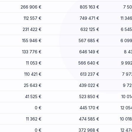
266 906 €
805 163 €
7 50
112 557 €
749 471 €
11 34
231 422 €
632 125 €
6 545
155 946 €
567 685 €
6 099
133 776 €
646 149 €
8 43
11 053 €
566 640 €
9 99
110 421 €
613 237 €
7 97
25 643 €
439 022 €
9 72
41 525 €
523 850 €
10 01
0 €
445 170 €
12 05
11 362 €
474 585 €
10 01
0 €
372 968 €
12 47