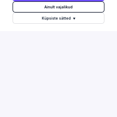
AD
TEGEVUSALAD
Ainult vajalikud
akond
Info ja side
Küpsiste sätted
▼
akond
Töötlev tööstus
akond
Ehitus
 maakond
Finants ja kindlustus
© Infopilv 2026