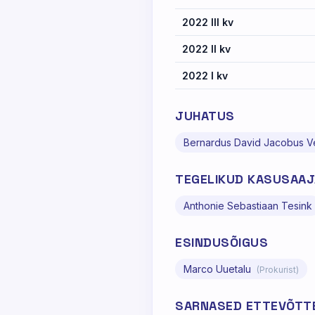
2022 III kv
2022 II kv
2022 I kv
JUHATUS
Bernardus David Jacobus V
TEGELIKUD KASUSAA
Anthonie Sebastiaan Tesink
ESINDUSÕIGUS
Marco Uuetalu
(Prokurist)
SARNASED ETTEVÕTT