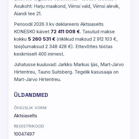
Asukoht: Harju maakond, Viimsi vald, Viimsi alevik,
Aiandi tee 21.
Perioodil 2026 II kv deklareeris Aktsiaselts
KONESKO käivet
72 411 008 €
. Tasutud makse
kokku
5 260 531 €
(riiklikud maksud 2 912 103 €,
tööjõumaksud 2 348 428 €). Ettevõttes töötas
keskmiselt 400 inimest.
Juhatusse kuuluvad: Jarkko Markus Ijäs, Mart-Järvo
Hirtentreu, Tauno Suitsberg. Tegelik kasusaaja on
Mart-Järvo Hirtentreu.
ÜLDANDMED
ÕIGUSLIK VORM
Aktsiaselts
REGISTRIKOOD
10047497