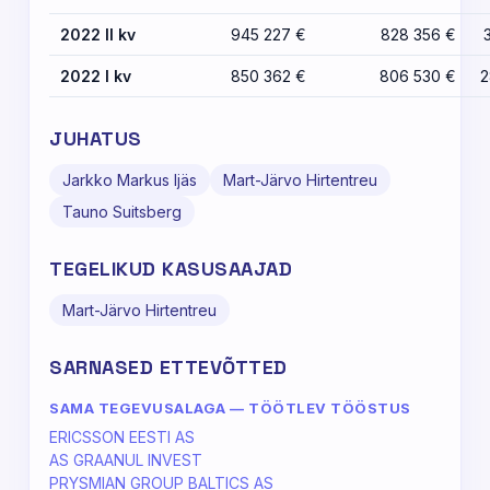
2022 II kv
945 227 €
828 356 €
2022 I kv
850 362 €
806 530 €
2
JUHATUS
Jarkko Markus Ijäs
Mart-Järvo Hirtentreu
Tauno Suitsberg
TEGELIKUD KASUSAAJAD
Mart-Järvo Hirtentreu
SARNASED ETTEVÕTTED
SAMA TEGEVUSALAGA — TÖÖTLEV TÖÖSTUS
ERICSSON EESTI AS
AS GRAANUL INVEST
PRYSMIAN GROUP BALTICS AS