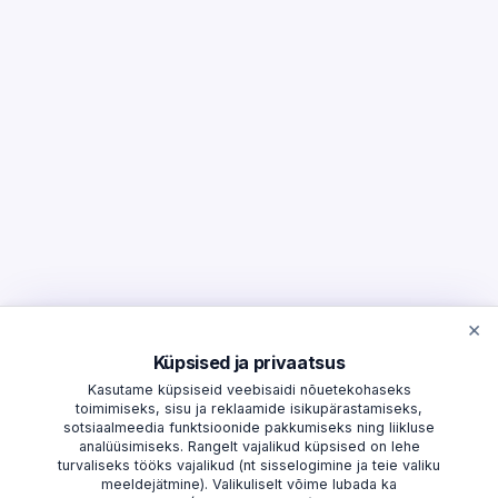
×
Küpsised ja privaatsus
Kasutame küpsiseid veebisaidi nõuetekohaseks
toimimiseks, sisu ja reklaamide isikupärastamiseks,
sotsiaalmeedia funktsioonide pakkumiseks ning liikluse
analüüsimiseks. Rangelt vajalikud küpsised on lehe
turvaliseks tööks vajalikud (nt sisselogimine ja teie valiku
meeldejätmine). Valikuliselt võime lubada ka