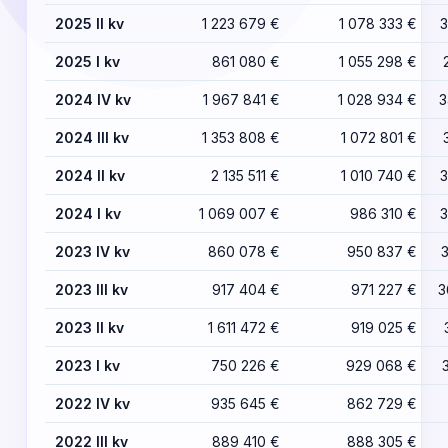
2025 II kv
1 223 679 €
1 078 333 €
3
2025 I kv
861 080 €
1 055 298 €
2024 IV kv
1 967 841 €
1 028 934 €
3
2024 III kv
1 353 808 €
1 072 801 €
2024 II kv
2 135 511 €
1 010 740 €
3
2024 I kv
1 069 007 €
986 310 €
3
2023 IV kv
860 078 €
950 837 €
2023 III kv
917 404 €
971 227 €
3
2023 II kv
1 611 472 €
919 025 €
2023 I kv
750 226 €
929 068 €
2022 IV kv
935 645 €
862 729 €
2022 III kv
889 410 €
888 305 €