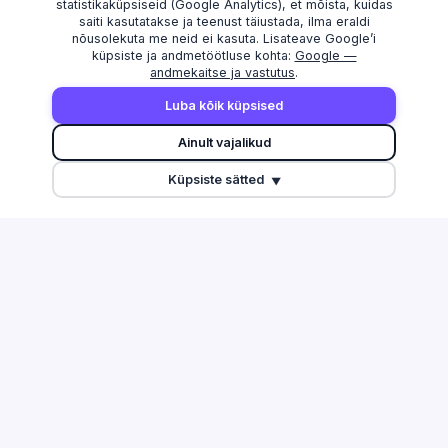
statistikaküpsiseid (Google Analytics), et mõista, kuidas
saiti kasutatakse ja teenust täiustada, ilma eraldi
nõusolekuta me neid ei kasuta. Lisateave Google’i
küpsiste ja andmetöötluse kohta:
Google —
andmekaitse ja vastutus
.
AVASTAMA
MAAKONNAD
Luba kõik küpsised
Otsi
Harju maakond
Ainult vajalikud
Edetabel
Tartu maakond
Küpsiste sätted
Maksuvõlglased
Pärnu maakond
▼
Suurimate äriseostega isikud
Ida-Viru maakond
Esitamata majandusaasta
aruanded
Tulu edetabel
Üleriigiline ülevaade
Võrdle ettevõtteid
TEGEVUSALAD
ABI & INFO
Info ja side
Korduma kippuvad küsimused