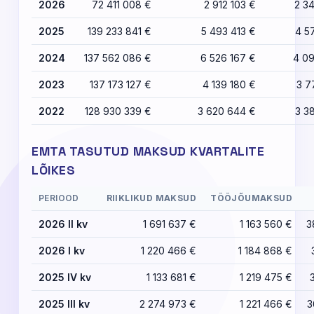
2026
72 411 008 €
2 912 103 €
2 3
2025
139 233 841 €
5 493 413 €
4 5
2024
137 562 086 €
6 526 167 €
4 0
2023
137 173 127 €
4 139 180 €
3 7
2022
128 930 339 €
3 620 644 €
3 3
EMTA TASUTUD MAKSUD KVARTALITE
LÕIKES
PERIOOD
RIIKLIKUD MAKSUD
TÖÖJÕUMAKSUD
2026 II kv
1 691 637 €
1 163 560 €
3
2026 I kv
1 220 466 €
1 184 868 €
2025 IV kv
1 133 681 €
1 219 475 €
2025 III kv
2 274 973 €
1 221 466 €
3