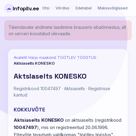
Infopilv.ee
☁
Otsi
Võrdlus
Edetabel
Maksuvõlglased
Ä
Täiendavate andmete laadimine brauseris ebaõnnestus; all
on serveri koostatud ülevaade.
Avaleht
›
Harju maakond
›
TÖÖTLEV TÖÖSTUS
›
Aktsiaselts KONESKO
Aktsiaselts KONESKO
Registrikood 10047497 · Aktsiaselts · Registrisse
kantud
KOKKUVÕTE
Aktsiaselts KONESKO
on aktsiaselts (registrikood
10047497
), mis on registreeritud 20.06.1996.
Ettevõte tegutseb valdkonnas "töötlev tööstus".