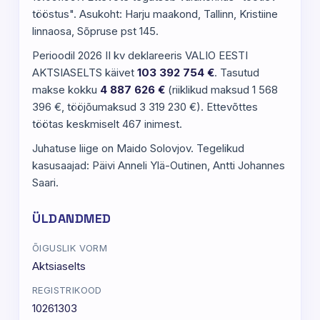
tööstus". Asukoht: Harju maakond, Tallinn, Kristiine
linnaosa, Sõpruse pst 145.
Perioodil 2026 II kv deklareeris VALIO EESTI
AKTSIASELTS käivet
103 392 754 €
. Tasutud
makse kokku
4 887 626 €
(riiklikud maksud 1 568
396 €, tööjõumaksud 3 319 230 €). Ettevõttes
töötas keskmiselt 467 inimest.
Juhatuse liige on Maido Solovjov. Tegelikud
kasusaajad: Päivi Anneli Ylä-Outinen, Antti Johannes
Saari.
ÜLDANDMED
ÕIGUSLIK VORM
Aktsiaselts
REGISTRIKOOD
10261303