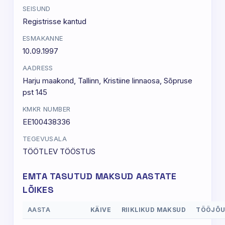
SEISUND
Registrisse kantud
ESMAKANNE
10.09.1997
AADRESS
Harju maakond, Tallinn, Kristiine linnaosa, Sõpruse
pst 145
KMKR NUMBER
EE100438336
TEGEVUSALA
TÖÖTLEV TÖÖSTUS
EMTA TASUTUD MAKSUD AASTATE
LÕIKES
AASTA
KÄIVE
RIIKLIKUD MAKSUD
TÖÖJÕ