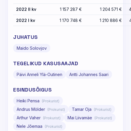
2022 II kv
1 157 287 €
1 204 571 €
2022 I kv
1 170 748 €
1 210 886 €
JUHATUS
Maido Solovjov
TEGELIKUD KASUSAAJAD
Päivi Anneli Ylä-Outinen
Antti Johannes Saari
ESINDUSÕIGUS
Heiki Pensa
(Prokurist)
Andrus Mölder
Tamar Oja
(Prokurist)
(Prokurist)
Arthur Vaher
Mai Liivamäe
(Prokurist)
(Prokurist)
Nele Jõemaa
(Prokurist)