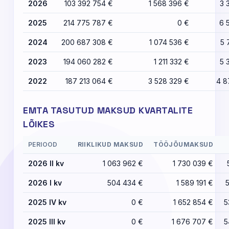
2026
103 392 754 €
1 568 396 €
3 
2025
214 775 787 €
0 €
6 
2024
200 687 308 €
1 074 536 €
5 
2023
194 060 282 €
1 211 332 €
5 
2022
187 213 064 €
3 528 329 €
4 8
EMTA TASUTUD MAKSUD KVARTALITE
LÕIKES
PERIOOD
RIIKLIKUD MAKSUD
TÖÖJÕUMAKSUD
2026 II kv
1 063 962 €
1 730 039 €
2026 I kv
504 434 €
1 589 191 €
2025 IV kv
0 €
1 652 854 €
5
2025 III kv
0 €
1 676 707 €
5