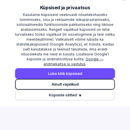
Küpsised ja privaatsus
Kasutame küpsiseid veebisaidi nõuetekohaseks
toimimiseks, sisu ja reklaamide isikupärastamiseks,
sotsiaalmeedia funktsioonide pakkumiseks ning liikluse
analüüsimiseks. Rangelt vajalikud küpsised on lehe
turvaliseks tööks vajalikud (nt sisselogimine ja teie valiku
meeldejätmine). Valikuliselt võime lubada ka
statistikaküpsiseid (Google Analytics), et mõista, kuidas
saiti kasutatakse ja teenust täiustada, ilma eraldi
nõusolekuta me neid ei kasuta. Lisateave Google’i
küpsiste ja andmetöötluse kohta:
Google —
andmekaitse ja vastutus
.
AVASTAMA
MAAKONNAD
Luba kõik küpsised
Otsi
Harju maakond
Ainult vajalikud
Edetabel
Tartu maakond
Küpsiste sätted
Maksuvõlglased
Pärnu maakond
▼
Suurimate äriseostega isikud
Ida-Viru maakond
Esitamata majandusaasta
aruanded
Tulu edetabel