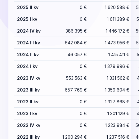
2025 II kv
0 €
1 620 588 €
5
2025 I kv
0 €
1 611 389 €
5
2024 IV kv
386 395 €
1 446 172 €
5
2024 III kv
642 084 €
1 473 956 €
5
2024 II kv
46 057 €
1 415 411 €
2024 I kv
0 €
1 379 996 €
2023 IV kv
553 563 €
1 331 562 €
2023 III kv
657 769 €
1 359 604 €
2023 II kv
0 €
1 327 868 €
2023 I kv
0 €
1 301 129 €
2022 IV kv
0 €
1 223 984 €
5
2022 III kv
1 200 294 €
1 237 516 €
4