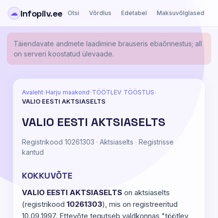
Infopilv.ee
☁
Otsi
Võrdlus
Edetabel
Maksuvõlglased
Ä
Täiendavate andmete laadimine brauseris ebaõnnestus; all
on serveri koostatud ülevaade.
Avaleht
›
Harju maakond
›
TÖÖTLEV TÖÖSTUS
›
VALIO EESTI AKTSIASELTS
VALIO EESTI AKTSIASELTS
Registrikood 10261303 · Aktsiaselts · Registrisse
kantud
KOKKUVÕTE
VALIO EESTI AKTSIASELTS
on aktsiaselts
(registrikood
10261303
), mis on registreeritud
10.09.1997. Ettevõte tegutseb valdkonnas "töötlev