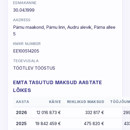
ESMAKANNE
30.04.1999
AADRESS
Pärnu maakond, Pärnu linn, Audru alevik, Pärna allee
5
KMKR NUMBER
EE100514205
TEGEVUSALA
TÖÖTLEV TÖÖSTUS
EMTA TASUTUD MAKSUD AASTATE
LÕIKES
AASTA
KÄIVE
RIIKLIKUD MAKSUD
TÖÖJÕUM
2026
12 016 873 €
332 817 €
29
2025
19 842 459 €
475 820 €
43