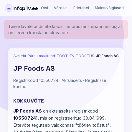
Infopilv.ee
☁
Otsi
Võrdlus
Edetabel
Maksuvõlglased
Ä
Täiendavate andmete laadimine brauseris ebaõnnestus; all
on serveri koostatud ülevaade.
Avaleht
›
Pärnu maakond
›
TÖÖTLEV TÖÖSTUS
›
JP Foods AS
JP Foods AS
Registrikood 10550724 · Aktsiaselts · Registrisse
kantud
KOKKUVÕTE
JP Foods AS
on aktsiaselts (registrikood
10550724
), mis on registreeritud 30.04.1999.
Ettevõte tegutseb valdkonnas "töötlev tööstus".