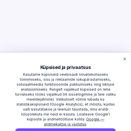
×
Küpsised ja privaatsus
Kasutame küpsiseid veebisaidi nõuetekohaseks
toimimiseks, sisu ja reklaamide isikupärastamiseks,
sotsiaalmeedia funktsioonide pakkumiseks ning liikluse
analüüsimiseks. Rangelt vajalikud küpsised on lehe
turvaliseks tööks vajalikud (nt sisselogimine ja teie valiku
meeldejätmine). Valikuliselt võime lubada ka
statistikaküpsiseid (Google Analytics), et mõista, kuidas
saiti kasutatakse ja teenust täiustada, ilma eraldi
nõusolekuta me neid ei kasuta. Lisateave Google’i
küpsiste ja andmetöötluse kohta:
Google —
andmekaitse ja vastutus
.
AVASTAMA
MAAKONNAD