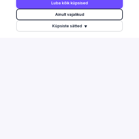
Luba kõik küpsised
Otsi
Harju maakond
Ainult vajalikud
Edetabel
Tartu maakond
Küpsiste sätted
Maksuvõlglased
Pärnu maakond
▼
Suurimate äriseostega isikud
Ida-Viru maakond
Esitamata majandusaasta
aruanded
Tulu edetabel
Üleriigiline ülevaade
Võrdle ettevõtteid
TEGEVUSALAD
ABI & INFO
Info ja side
Korduma kippuvad küsimused
Töötlev tööstus
Kontakt
Ehitus
Äriregister
Finants ja kindlustus
EMTA avaandmed