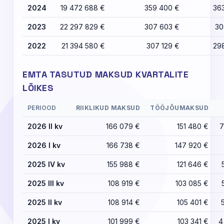
2024
19 472 688 €
359 400 €
36
2023
22 297 829 €
307 603 €
30
2022
21 394 580 €
307 129 €
29
EMTA TASUTUD MAKSUD KVARTALITE
LÕIKES
PERIOOD
RIIKLIKUD MAKSUD
TÖÖJÕUMAKSUD
2026 II kv
166 079 €
151 480 €
7
2026 I kv
166 738 €
147 920 €
2025 IV kv
155 988 €
121 646 €
2025 III kv
108 919 €
103 085 €
2025 II kv
108 914 €
105 401 €
2025 I kv
101 999 €
103 341 €
4