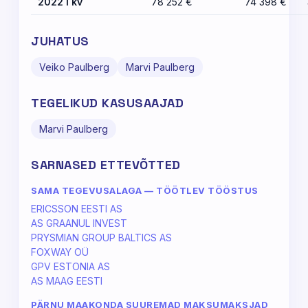
2022 I kv
78 252 €
74 398 €
JUHATUS
Veiko Paulberg
Marvi Paulberg
TEGELIKUD KASUSAAJAD
Marvi Paulberg
SARNASED ETTEVÕTTED
SAMA TEGEVUSALAGA — TÖÖTLEV TÖÖSTUS
ERICSSON EESTI AS
AS GRAANUL INVEST
PRYSMIAN GROUP BALTICS AS
FOXWAY OÜ
GPV ESTONIA AS
AS MAAG EESTI
PÄRNU MAAKONDA SUUREMAD MAKSUMAKSJAD