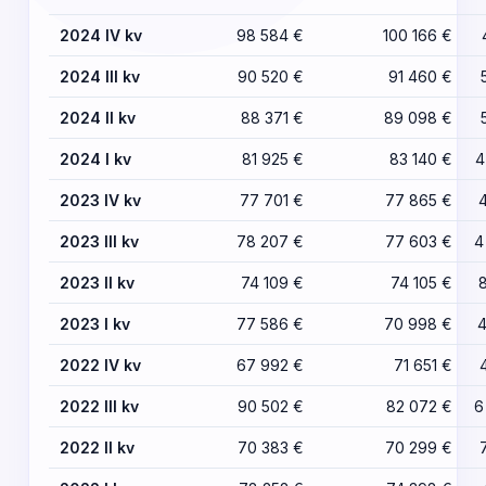
2024 IV kv
98 584 €
100 166 €
2024 III kv
90 520 €
91 460 €
2024 II kv
88 371 €
89 098 €
2024 I kv
81 925 €
83 140 €
4
2023 IV kv
77 701 €
77 865 €
2023 III kv
78 207 €
77 603 €
4
2023 II kv
74 109 €
74 105 €
2023 I kv
77 586 €
70 998 €
4
2022 IV kv
67 992 €
71 651 €
2022 III kv
90 502 €
82 072 €
6
2022 II kv
70 383 €
70 299 €