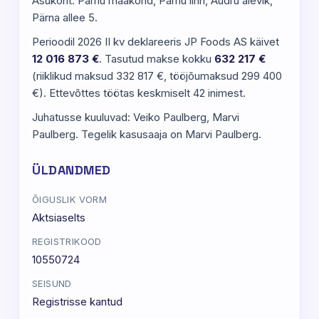
Asukoht: Pärnu maakond, Pärnu linn, Audru alevik,
Pärna allee 5.
Perioodil 2026 II kv deklareeris JP Foods AS käivet
12 016 873 €
. Tasutud makse kokku
632 217 €
(riiklikud maksud 332 817 €, tööjõumaksud 299 400
€). Ettevõttes töötas keskmiselt 42 inimest.
Juhatusse kuuluvad: Veiko Paulberg, Marvi
Paulberg. Tegelik kasusaaja on Marvi Paulberg.
ÜLDANDMED
ÕIGUSLIK VORM
Aktsiaselts
REGISTRIKOOD
10550724
SEISUND
Registrisse kantud