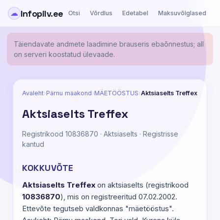
Infopilv.ee
☁
Otsi
Võrdlus
Edetabel
Maksuvõlglased
Ä
Täiendavate andmete laadimine brauseris ebaõnnestus; all
on serveri koostatud ülevaade.
Avaleht
›
Pärnu maakond
›
MÄETÖÖSTUS
›
Aktsiaselts Treffex
Aktsiaselts Treffex
Registrikood 10836870 · Aktsiaselts · Registrisse
kantud
KOKKUVÕTE
Aktsiaselts Treffex
on aktsiaselts (registrikood
10836870
), mis on registreeritud 07.02.2002.
Ettevõte tegutseb valdkonnas "mäetööstus".