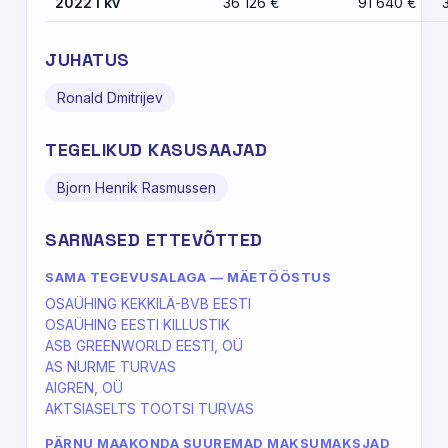
2022 I kv
36 126 €
91 640 €
JUHATUS
Ronald Dmitrijev
TEGELIKUD KASUSAAJAD
Bjorn Henrik Rasmussen
SARNASED ETTEVÕTTED
SAMA TEGEVUSALAGA — MÄETÖÖSTUS
OSAÜHING KEKKILÄ-BVB EESTI
OSAÜHING EESTI KILLUSTIK
ASB GREENWORLD EESTI, OÜ
AS NURME TURVAS
AIGREN, OÜ
AKTSIASELTS TOOTSI TURVAS
PÄRNU MAAKONDA SUUREMAD MAKSUMAKSJAD