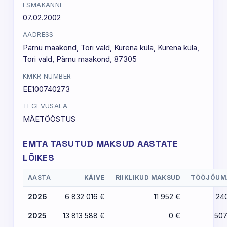
ESMAKANNE
07.02.2002
AADRESS
Pärnu maakond, Tori vald, Kurena küla, Kurena küla,
Tori vald, Pärnu maakond, 87305
KMKR NUMBER
EE100740273
TEGEVUSALA
MÄETÖÖSTUS
EMTA TASUTUD MAKSUD AASTATE
LÕIKES
AASTA
KÄIVE
RIIKLIKUD MAKSUD
TÖÖJÕUM
2026
6 832 016 €
11 952 €
24
2025
13 813 588 €
0 €
507