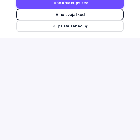
Luba kõik küpsised
Otsi
Harju maakond
Ainult vajalikud
Edetabel
Tartu maakond
Küpsiste sätted
Maksuvõlglased
Pärnu maakond
▼
Suurimate äriseostega isikud
Ida-Viru maakond
Esitamata majandusaasta
aruanded
Tulu edetabel
Üleriigiline ülevaade
Võrdle ettevõtteid
TEGEVUSALAD
ABI & INFO
Info ja side
Korduma kippuvad küsimused
Töötlev tööstus
Kontakt
Ehitus
Äriregister
Finants ja kindlustus
EMTA avaandmed