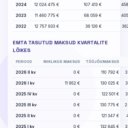
2024
12 024 475 €
107 413 €
458
2023
11 460 775 €
68 059 €
405
2022
12 757 933 €
36 126 €
36
EMTA TASUTUD MAKSUD KVARTALITE
LÕIKES
PERIOOD
RIIKLIKUD MAKSUD
TÖÖJÕUMAKSUD
2026 II kv
0 €
110 792 €
3
2026 I kv
11 952 €
130 025 €
3
2025 IV kv
0 €
122 501 €
3
2025 III kv
0 €
130 775 €
2
2025 II kv
0 €
121 347 €
2025 I kv
0 €
132 645 €
3