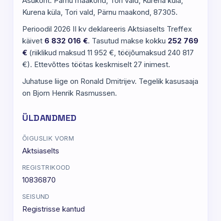
Asukoht: Pärnu maakond, Tori vald, Kurena küla,
Kurena küla, Tori vald, Pärnu maakond, 87305.
Perioodil 2026 II kv deklareeris Aktsiaselts Treffex
käivet
6 832 016 €
. Tasutud makse kokku
252 769
€
(riiklikud maksud 11 952 €, tööjõumaksud 240 817
€). Ettevõttes töötas keskmiselt 27 inimest.
Juhatuse liige on Ronald Dmitrijev. Tegelik kasusaaja
on Bjorn Henrik Rasmussen.
ÜLDANDMED
ÕIGUSLIK VORM
Aktsiaselts
REGISTRIKOOD
10836870
SEISUND
Registrisse kantud