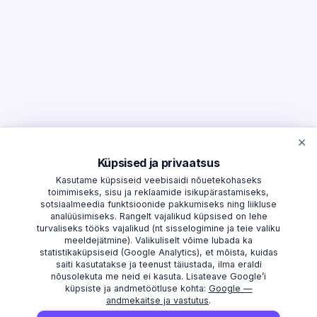
×
Küpsised ja privaatsus
Kasutame küpsiseid veebisaidi nõuetekohaseks
toimimiseks, sisu ja reklaamide isikupärastamiseks,
sotsiaalmeedia funktsioonide pakkumiseks ning liikluse
analüüsimiseks. Rangelt vajalikud küpsised on lehe
turvaliseks tööks vajalikud (nt sisselogimine ja teie valiku
meeldejätmine). Valikuliselt võime lubada ka
statistikaküpsiseid (Google Analytics), et mõista, kuidas
saiti kasutatakse ja teenust täiustada, ilma eraldi
nõusolekuta me neid ei kasuta. Lisateave Google’i
küpsiste ja andmetöötluse kohta:
Google —
andmekaitse ja vastutus
.
AVASTAMA
MAAKONNAD