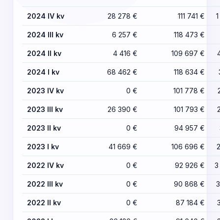
2024 IV kv
28 278 €
111 741 €
1
2024 III kv
6 257 €
118 473 €
2024 II kv
4 416 €
109 697 €
2024 I kv
68 462 €
118 634 €
2023 IV kv
0 €
101 778 €
2023 III kv
26 390 €
101 793 €
2023 II kv
0 €
94 957 €
2023 I kv
41 669 €
106 696 €
2022 IV kv
0 €
92 926 €
3
2022 III kv
0 €
90 868 €
3
2022 II kv
0 €
87 184 €