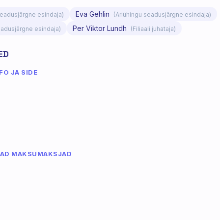
Eva Gehlin
seadusjärgne esindaja)
(Äriühingu seadusjärgne esindaja)
Per Viktor Lundh
eadusjärgne esindaja)
(Filiaali juhataja)
ED
O JA SIDE
MAD MAKSUMAKSJAD