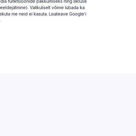
dia funktsioonide pakkumiseks ning liikluse
meeldejätmine). Valikuliselt võime lubada ka
olekuta me neid ei kasuta. Lisateave Google’i
.
ABI & INFO
Korduma kippuvad küsimused
Kontakt
Äriregister
EMTA avaandmed
Lepinguline klient