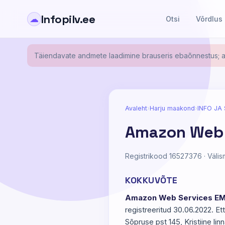
Infopilv.ee
☁
Otsi
Võrdlus
Täiendavate andmete laadimine brauseris ebaõnnestus; al
Avaleht
›
Harju maakond
›
INFO JA 
Amazon Web S
Registrikood 16527376 · Välisma
KOKKUVÕTE
Amazon Web Services EMEA
registreeritud 30.06.2022. Et
Sõpruse pst 145, Kristiine lin