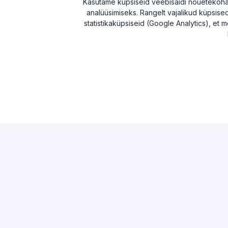
Kasutame küpsiseid veebisaidi nõuetekohase
analüüsimiseks. Rangelt vajalikud küpsised 
statistikaküpsiseid (Google Analytics), et m
AVASTAMA
MAAKONN
Otsi
Harju ma
Edetabel
Tartu ma
Maksuvõlglased
Pärnu ma
Suurimate äriseostega isikud
Ida-Viru
Esitamata majandusaasta aruanded
Tulu edetabel
Üleriigiline ülevaade
Võrdle ettevõtteid