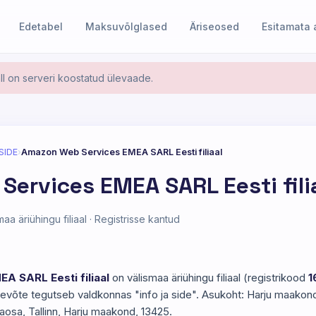
Edetabel
Maksuvõlglased
Äriseosed
Esitamata
l on serveri koostatud ülevaade.
SIDE
›
Amazon Web Services EMEA SARL Eesti filiaal
ervices EMEA SARL Eesti fili
a äriühingu filiaal · Registrisse kantud
 SARL Eesti filiaal
on välismaa äriühingu filiaal (registrikood
1
tevõte tegutseb valdkonnas "info ja side". Asukoht: Harju maakond, T
naosa, Tallinn, Harju maakond, 13425.