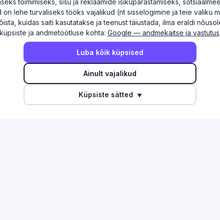
ks toimimiseks, sisu ja reklaamide isikupärastamiseks, sotsiaalmee
on lehe turvaliseks tööks vajalikud (nt sisselogimine ja teie valiku 
õista, kuidas saiti kasutatakse ja teenust täiustada, ilma eraldi nõus
küpsiste ja andmetöötluse kohta:
Google — andmekaitse ja vastutus
Luba kõik küpsised
AD
TEGEVUSALAD
Ainult vajalikud
akond
Info ja side
Küpsiste sätted
▼
akond
Töötlev tööstus
akond
Ehitus
 maakond
Finants ja kindlustus