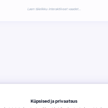
Laen täielikku interaktiivset vaadet…
Küpsised ja privaatsus