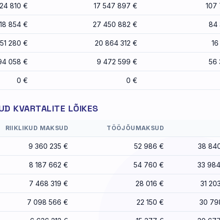
24 810 €
17 547 897 €
107
018 854 €
27 450 882 €
84 
51 280 €
20 864 312 €
16
94 058 €
9 472 599 €
56 
0 €
0 €
D KVARTALITE LÕIKES
RIIKLIKUD MAKSUD
TÖÖJÕUMAKSUD
9 360 235 €
52 986 €
38 84
8 187 662 €
54 760 €
33 984
7 468 319 €
28 016 €
31 20
7 098 566 €
22 150 €
30 79