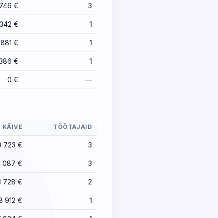
 746 €
3
342 €
1
 881 €
1
386 €
1
0 €
—
KÄIVE
TÖÖTAJAID
0 723 €
3
 087 €
3
3 728 €
2
8 912 €
1