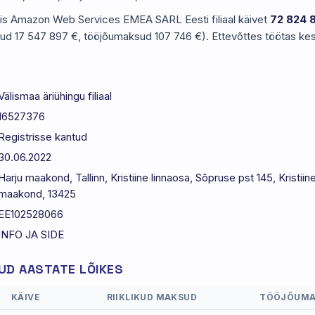
eris Amazon Web Services EMEA SARL Eesti filiaal käivet
72 824 
sud 17 547 897 €, tööjõumaksud 107 746 €). Ettevõttes töötas kes
Välismaa äriühingu filiaal
16527376
Registrisse kantud
30.06.2022
Harju maakond, Tallinn, Kristiine linnaosa, Sõpruse pst 145, Kristiine
maakond, 13425
EE102528066
INFO JA SIDE
D AASTATE LÕIKES
KÄIVE
RIIKLIKUD MAKSUD
TÖÖJÕUMA