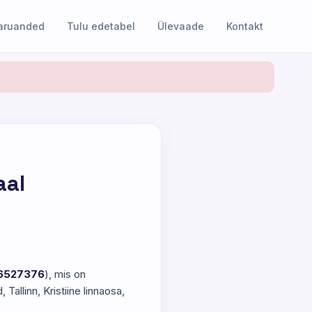
 aruanded
Tulu edetabel
Ülevaade
Kontakt
aal
6527376
), mis on
allinn, Kristiine linnaosa,