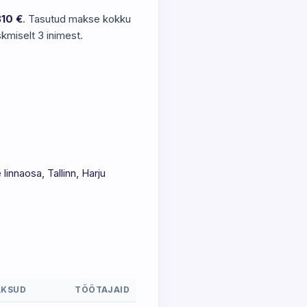
810 €
. Tasutud makse kokku
kmiselt 3 inimest.
 linnaosa, Tallinn, Harju
KSUD
TÖÖTAJAID