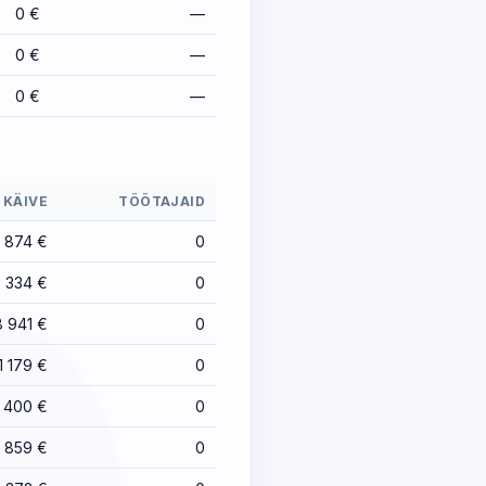
0 €
—
0 €
—
0 €
—
KÄIVE
TÖÖTAJAID
 874 €
0
 334 €
0
8 941 €
0
1 179 €
0
 400 €
0
 859 €
0