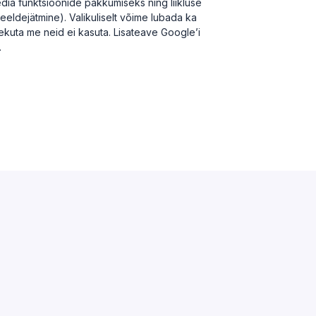
dia funktsioonide pakkumiseks ning liikluse
meeldejätmine). Valikuliselt võime lubada ka
olekuta me neid ei kasuta. Lisateave Google’i
.
ABI & INFO
Korduma kippuvad küsimused
Kontakt
Äriregister
EMTA avaandmed
Lepinguline klient