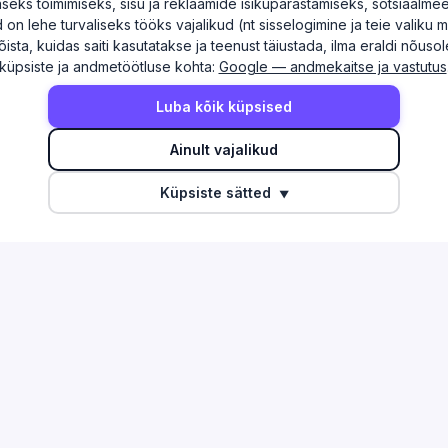
ks toimimiseks, sisu ja reklaamide isikupärastamiseks, sotsiaalmee
on lehe turvaliseks tööks vajalikud (nt sisselogimine ja teie valiku 
õista, kuidas saiti kasutatakse ja teenust täiustada, ilma eraldi nõus
küpsiste ja andmetöötluse kohta:
Google — andmekaitse ja vastutus
Luba kõik küpsised
AD
TEGEVUSALAD
Ainult vajalikud
akond
Info ja side
Küpsiste sätted
▼
akond
Töötlev tööstus
akond
Ehitus
 maakond
Finants ja kindlustus