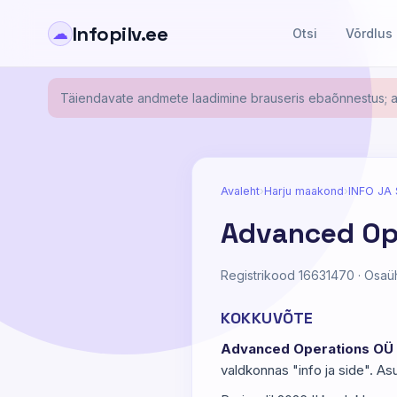
Infopilv.ee
☁
Otsi
Võrdlus
Täiendavate andmete laadimine brauseris ebaõnnestus; al
Avaleht
›
Harju maakond
›
INFO JA 
Advanced Op
Registrikood 16631470 · Osaüh
KOKKUVÕTE
Advanced Operations OÜ
valdkonnas "info ja side". As