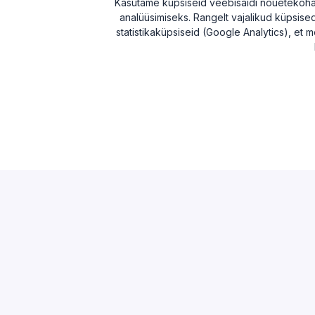
Kasutame küpsiseid veebisaidi nõuetekohase
analüüsimiseks. Rangelt vajalikud küpsised 
statistikaküpsiseid (Google Analytics), et m
AVASTAMA
MAAKONN
Otsi
Harju ma
Edetabel
Tartu ma
Maksuvõlglased
Pärnu ma
Suurimate äriseostega isikud
Ida-Viru
Esitamata majandusaasta aruanded
Tulu edetabel
Üleriigiline ülevaade
Võrdle ettevõtteid