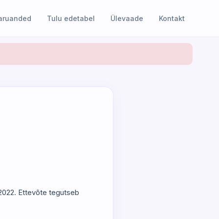
 aruanded
Tulu edetabel
Ülevaade
Kontakt
2.2022. Ettevõte tegutseb