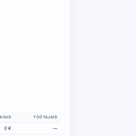
KSUD
TÖÖTAJAID
0 €
—