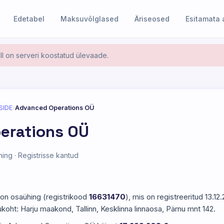
Edetabel
Maksuvõlglased
Äriseosed
Esitamata
l on serveri koostatud ülevaade.
SIDE
›
Advanced Operations OÜ
erations OÜ
ing · Registrisse kantud
on osaühing (registrikood
16631470
), mis on registreeritud 13.1
ukoht: Harju maakond, Tallinn, Kesklinna linnaosa, Pärnu mnt 142.