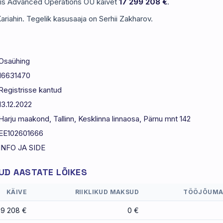
eris Advanced Operations OÜ käivet
17 299 208 €
.
ariahin. Tegelik kasusaaja on Serhii Zakharov.
Osaühing
16631470
Registrisse kantud
13.12.2022
Harju maakond, Tallinn, Kesklinna linnaosa, Pärnu mnt 142
EE102601666
INFO JA SIDE
D AASTATE LÕIKES
KÄIVE
RIIKLIKUD MAKSUD
TÖÖJÕUMA
99 208 €
0 €