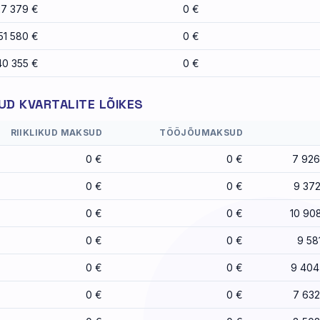
27 379 €
0 €
51 580 €
0 €
40 355 €
0 €
D KVARTALITE LÕIKES
RIIKLIKUD MAKSUD
TÖÖJÕUMAKSUD
0 €
0 €
7 926
0 €
0 €
9 372
0 €
0 €
10 90
0 €
0 €
9 58
0 €
0 €
9 404
0 €
0 €
7 632