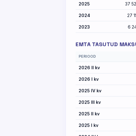
2025
37 5
2024
27 1
2023
6 2
EMTA TASUTUD MAKSU
PERIOOD
2026 II kv
2026 I kv
2025 IV kv
2025 III kv
2025 II kv
2025 I kv