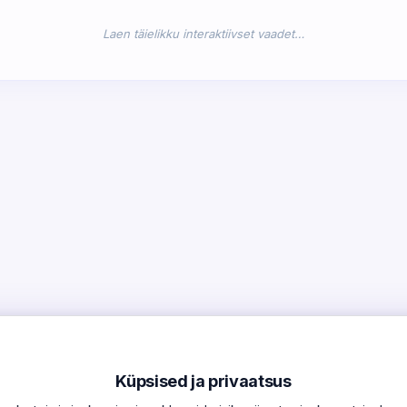
Laen täielikku interaktiivset vaadet…
Küpsised ja privaatsus