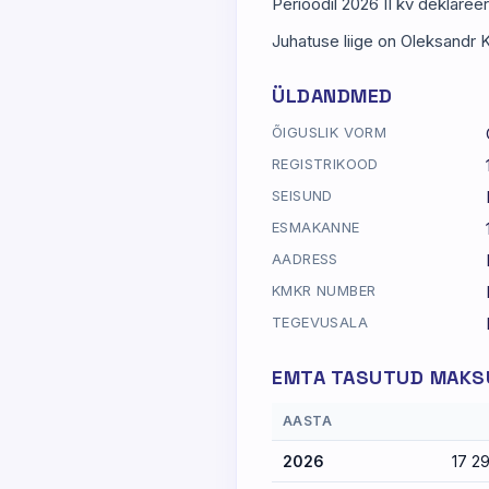
Perioodil 2026 II kv deklare
Juhatuse liige on Oleksandr K
ÜLDANDMED
ÕIGUSLIK VORM
REGISTRIKOOD
SEISUND
ESMAKANNE
AADRESS
KMKR NUMBER
TEGEVUSALA
EMTA TASUTUD MAKSU
AASTA
2026
17 2